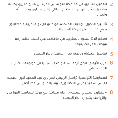
2
العميل السابق في مكافحة التجسس الفرنسي ماثيو غديري يكشف
تفاصيل مثيرة عن روابط نظام الملالي والبوليساريو وحزب الله
والجزائر
3
تأشيرة الدخول للولايات المتحدة: مواطنو 30 دولة إفريقية مطالبون
بدفع كفالة تصل إلى 20 ألف دولار
4
أضخم ثلاثة سدود بالمغرب: هل حافظت على نسب ملئها رغم
موجات الحر الصيفية؟
5
تفاصيل منشأة رياضية كبرى مرتقبة بالدار البيضاء
6
حرب الأرقام تعمق أزمة سبتة وتضع إسبانيا في مواجهة التضارب
المؤسساتي
7
المعارضة التونسية تراسل الرئيس الجزائري عبد المجيد تبون: دعمك
لقيس سعيد يكرس الدكتاتورية.. وسيادة تونس خط أحمر
8
«مطارِدو سموم الصيف».. رحلة ميدانية مع فرقة لمكافحة القوارض
والزواحف بشوارع الدار البيضاء