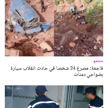
مجتمع
فاجعة: مصرع 24 شخصا في حادث انقلاب سيارة
بضواحي دمنات