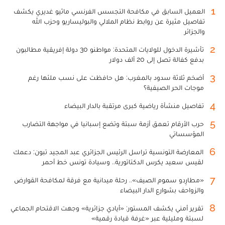
1
العميل السابق في مكافحة التجسس الفرنسي ماثيو غديري يكشف
تفاصيل مثيرة عن روابط نظام الملالي والبوليساريو وحزب الله
والجزائر
2
تأشيرة الدخول للولايات المتحدة: مواطنو 30 دولة إفريقية مطالبون
بدفع كفالة تصل إلى 20 ألف دولار
3
أضخم ثلاثة سدود بالمغرب: هل حافظت على نسب ملئها رغم
موجات الحر الصيفية؟
4
تفاصيل منشأة رياضية كبرى مرتقبة بالدار البيضاء
5
حرب الأرقام تعمق أزمة سبتة وتضع إسبانيا في مواجهة التضارب
المؤسساتي
6
المعارضة التونسية تراسل الرئيس الجزائري عبد المجيد تبون: دعمك
لقيس سعيد يكرس الدكتاتورية.. وسيادة تونس خط أحمر
7
«مطارِدو سموم الصيف».. رحلة ميدانية مع فرقة لمكافحة القوارض
والزواحف بشوارع الدار البيضاء
8
تقرير أمني يكشف المستور: «أيادي جزائرية» وجهت الاقتحام الجماعي
لسبتة ومليلية عبر «غرفة قيادة رقمية»