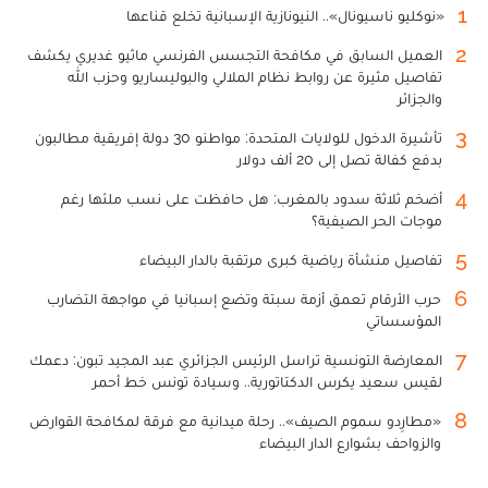
1
«نوكليو ناسيونال».. النيونازية الإسبانية تخلع قناعها
2
العميل السابق في مكافحة التجسس الفرنسي ماثيو غديري يكشف
تفاصيل مثيرة عن روابط نظام الملالي والبوليساريو وحزب الله
والجزائر
3
تأشيرة الدخول للولايات المتحدة: مواطنو 30 دولة إفريقية مطالبون
بدفع كفالة تصل إلى 20 ألف دولار
4
أضخم ثلاثة سدود بالمغرب: هل حافظت على نسب ملئها رغم
موجات الحر الصيفية؟
5
تفاصيل منشأة رياضية كبرى مرتقبة بالدار البيضاء
6
حرب الأرقام تعمق أزمة سبتة وتضع إسبانيا في مواجهة التضارب
المؤسساتي
7
المعارضة التونسية تراسل الرئيس الجزائري عبد المجيد تبون: دعمك
لقيس سعيد يكرس الدكتاتورية.. وسيادة تونس خط أحمر
8
«مطارِدو سموم الصيف».. رحلة ميدانية مع فرقة لمكافحة القوارض
والزواحف بشوارع الدار البيضاء