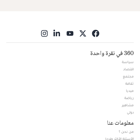
ns in new window
360 في نقرة واحدة
سياسة
اقتصاد
مجتمع
ثقافة
ميديا
Opens in new window
رياضة
مشاهير
دولي
معلومات عنا
من نحن ؟
الأسئلة الأكثر طرحا