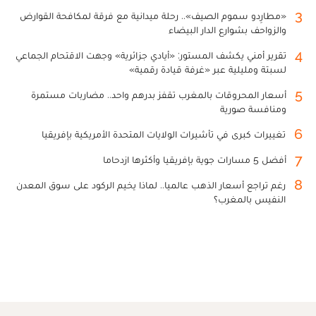
3
«مطارِدو سموم الصيف».. رحلة ميدانية مع فرقة لمكافحة القوارض
والزواحف بشوارع الدار البيضاء
4
تقرير أمني يكشف المستور: «أيادي جزائرية» وجهت الاقتحام الجماعي
لسبتة ومليلية عبر «غرفة قيادة رقمية»
5
أسعار المحروقات بالمغرب تقفز بدرهم واحد.. مضاربات مستمرة
ومنافسة صورية
6
تغييرات كبرى في تأشيرات الولايات المتحدة الأمريكية بإفريقيا
7
أفضل 5 مسارات جوية بإفريقيا وأكثرها ازدحاما
8
رغم تراجع أسعار الذهب عالميا.. لماذا يخيم الركود على سوق المعدن
النفيس بالمغرب؟