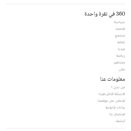
360 في نقرة واحدة
سياسة
اقتصاد
مجتمع
ثقافة
ميديا
Opens in new window
رياضة
مشاهير
دولي
معلومات عنا
من نحن ؟
الأسئلة الأكثر طرحا
للإعلان على موقعنا
بيانات قانونية
للإتصال بنا
أرشيف