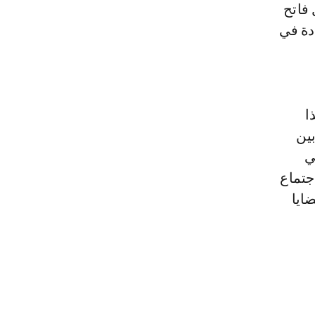
فاتح
دة في
ا
 بين
ي
جتماع
ايا