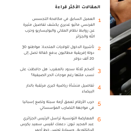
المقالات الأكثر قراءة
العميل السابق في مكافحة التجسس
1
الفرنسي ماثيو غديري يكشف تفاصيل مثيرة
عن روابط نظام الملالي والبوليساريو وحزب
الله والجزائر
تأشيرة الدخول للولايات المتحدة: مواطنو 30
2
دولة إفريقية مطالبون بدفع كفالة تصل إلى
20 ألف دولار
أضخم ثلاثة سدود بالمغرب: هل حافظت على
3
نسب ملئها رغم موجات الحر الصيفية؟
تفاصيل منشأة رياضية كبرى مرتقبة بالدار
4
البيضاء
حرب الأرقام تعمق أزمة سبتة وتضع إسبانيا
5
في مواجهة التضارب المؤسساتي
المعارضة التونسية تراسل الرئيس الجزائري
6
عبد المجيد تبون: دعمك لقيس سعيد يكرس
الدكتاتورية.. وسيادة تونس خط أحمر