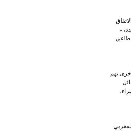
لاتفاق
صدد، «
قطاعي
أخرى تهم
ائل
راء،
لمغربي