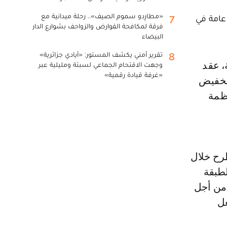
«مطارِدو سموم الصيف».. رحلة ميدانية مع
7
 عامة في
فرقة لمكافحة القوارض والزواحف بشوارع الدار
البيضاء
تقرير أمني يكشف المستور: «أيادي جزائرية»
8
وجهت الاقتحام الجماعي لسبتة ومليلية عبر
«غرفة قيادة رقمية»
 تخفيض
تظمة
رح خلال
لطبقة
من أجل
عل