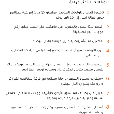
المقالات الأكثر قراءة
1
تأشيرة الدخول للولايات المتحدة: مواطنو 30 دولة إفريقية مطالبون
بدفع كفالة تصل إلى 20 ألف دولار
2
أضخم ثلاثة سدود بالمغرب: هل حافظت على نسب ملئها رغم
موجات الحر الصيفية؟
3
تفاصيل منشأة رياضية كبرى مرتقبة بالدار البيضاء
4
حرب الأرقام تعمق أزمة سبتة وتضع إسبانيا في مواجهة التضارب
المؤسساتي
5
المعارضة التونسية تراسل الرئيس الجزائري عبد المجيد تبون: دعمك
لقيس سعيد يكرس الدكتاتورية.. وسيادة تونس خط أحمر
6
«مطارِدو سموم الصيف».. رحلة ميدانية مع فرقة لمكافحة القوارض
والزواحف بشوارع الدار البيضاء
7
تقرير أمني يكشف المستور: «أيادي جزائرية» وجهت الاقتحام الجماعي
لسبتة ومليلية عبر «غرفة قيادة رقمية»
8
أسعار المحروقات بالمغرب تقفز بدرهم واحد.. مضاربات مستمرة
ومنافسة صورية