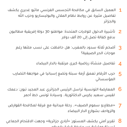
1
العميل السابق في مكافحة التجسس الفرنسي ماثيو غديري يكشف
تفاصيل مثيرة عن روابط نظام الملالي والبوليساريو وحزب الله
والجزائر
2
تأشيرة الدخول للولايات المتحدة: مواطنو 30 دولة إفريقية مطالبون
بدفع كفالة تصل إلى 20 ألف دولار
3
أضخم ثلاثة سدود بالمغرب: هل حافظت على نسب ملئها رغم
موجات الحر الصيفية؟
4
تفاصيل منشأة رياضية كبرى مرتقبة بالدار البيضاء
5
حرب الأرقام تعمق أزمة سبتة وتضع إسبانيا في مواجهة التضارب
المؤسساتي
6
المعارضة التونسية تراسل الرئيس الجزائري عبد المجيد تبون: دعمك
لقيس سعيد يكرس الدكتاتورية.. وسيادة تونس خط أحمر
7
«مطارِدو سموم الصيف».. رحلة ميدانية مع فرقة لمكافحة القوارض
والزواحف بشوارع الدار البيضاء
8
تقرير أمني يكشف المستور: «أيادي جزائرية» وجهت الاقتحام الجماعي
لسبتة ومليلية عبر «غرفة قيادة رقمية»