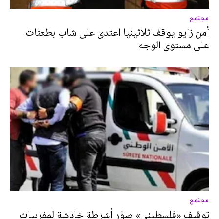
مجتمع
أمن زايو يوقف ثلاثينيا اعتدى على شاب بطعنات
على مستوى الوجه
مجتمع
توقيف «فلسطيني» صوّر أشرطة خادشة لمغربيات