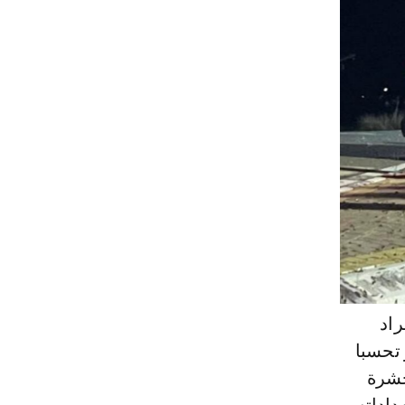
راد
 تحسبا
حشرة