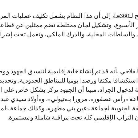
وأشار، في تصريح لـLe360، إلى أن هذا النظام يشمل تكثيف عمليات الم
ر الأسبوع، وتشكيل لجان مختلطة تضم ممثلين عن قطاع
، والسلطات المحلية، والدرك الملكي، وتعمل تحت إشر
فلاحي بأنه قد تم إنشاء خلية إقليمية لتنسيق الجهود و
ستكشافا مكثفا ورصدا يوميا للمناطق الحدودية، وتحديد 
ة لدخول الجراد، مبينا أن الجهود تركز بشكل خاص على 
عة «رأس عصفور»، مرورا بـ«تيولي»، و«أولاد سيدي عبد
قة الجنوبية لجماعة «عين بني مطهر»، وكذلك جماعة «لم
ن التراب الإقليمي كله تحت مراقبة شاملة ومستمرة.