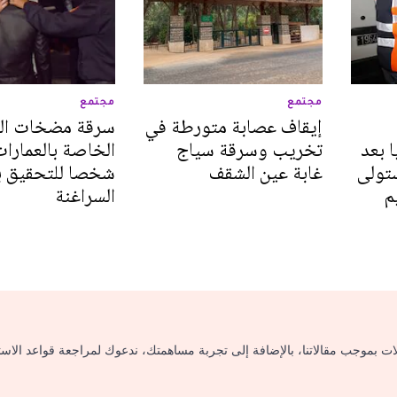
مجتمع
مجتمع
إيقاف عصابة متورطة في
سرقة مضخات الم
 بعد
تخريب وسرقة سياج
الخاصة بالعمارات
تولى
غابة عين الشقف
شخصا للتحقيق ب
يم
السراغنة
لات بموجب مقالاتنا، بالإضافة إلى تجربة مساهمتك، ندعوك لمراجعة قواعد الاس