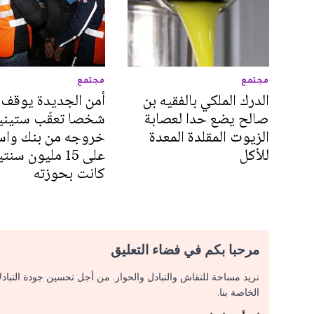
مجتمع
مجتمع
الدرك الملكي بالفقيه بن
أمن الجديدة يوقف
صالح يضع حدا لعصابة
شخصا تعقّب ستينيا
الزيوت المقلدة المعدة
خروجه من بنك واس
للأكل
على 15 مليون سنت
كانت بحوزته
مرحبا بكم في فضاء التعليق
نريد مساحة للنقاش والتبادل والحوار. من أجل تحسين جودة التباد
الخاصة بنا.