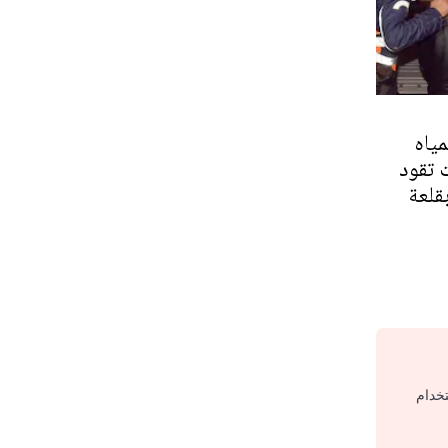
ياه
 تقود
قلعة
تخدام