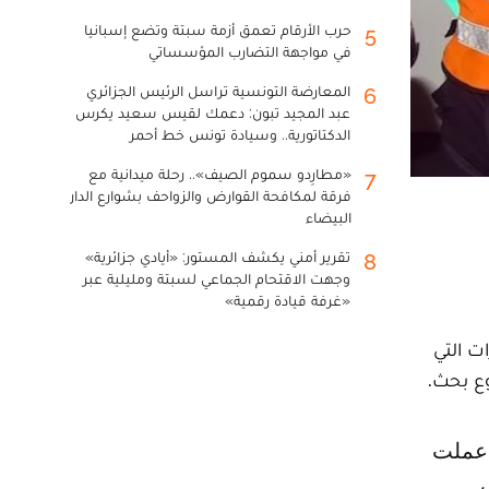
حرب الأرقام تعمق أزمة سبتة وتضع إسبانيا
5
في مواجهة التضارب المؤسساتي
المعارضة التونسية تراسل الرئيس الجزائري
6
عبد المجيد تبون: دعمك لقيس سعيد يكرس
الدكتاتورية.. وسيادة تونس خط أحمر
«مطارِدو سموم الصيف».. رحلة ميدانية مع
7
فرقة لمكافحة القوارض والزواحف بشوارع الدار
البيضاء
تقرير أمني يكشف المستور: «أيادي جزائرية»
8
وجهت الاقتحام الجماعي لسبتة ومليلية عبر
«غرفة قيادة رقمية»
ت التي
وع بحث.