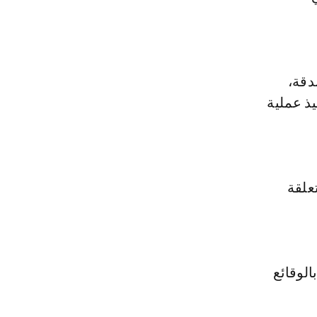
دقة،
يذ عملية
علقة
لوقائع