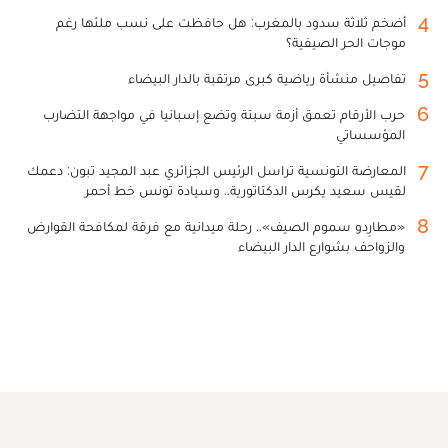
4
أضخم ثلاثة سدود بالمغرب: هل حافظت على نسب ملئها رغم
موجات الحر الصيفية؟
5
تفاصيل منشأة رياضية كبرى مرتقبة بالدار البيضاء
6
حرب الأرقام تعمق أزمة سبتة وتضع إسبانيا في مواجهة التضارب
المؤسساتي
7
المعارضة التونسية تراسل الرئيس الجزائري عبد المجيد تبون: دعمك
لقيس سعيد يكرس الدكتاتورية.. وسيادة تونس خط أحمر
8
«مطارِدو سموم الصيف».. رحلة ميدانية مع فرقة لمكافحة القوارض
والزواحف بشوارع الدار البيضاء