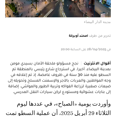
مدينة الدار البيضاء
تحرير من طرف
امحند أوبركة
في 28/04/2025 على الساعة 20:00
أقوال الانترنيت
نجح مسؤولو ملحقة الأمان بسيدي مومن
بمدينة البيضاء، أخيرا، في استرجاع شارع رئيسي بالمنطقة تم
السطو عليه منذ 30 سنة في ظروف غامضة، إذ تم إغلاقه في
وجه المواطنين والعربات بالآجر والإسمنت المسلح وتحويله إلى
ضيعات صغيرة لزراعة الفواكه وتربية الطيور والمواشي، إضافة
إلى بنايات عشوائية ومستودع لركن سيارات النقل المدرسي.
وأوردت يومية «الصباح»، في عددها ليوم
الثلاثاء 29 أبريل 2025، أن عملية السطو تمت