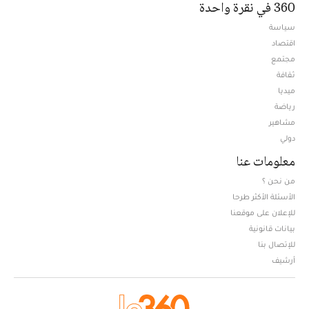
360 في نقرة واحدة
سياسة
اقتصاد
مجتمع
ثقافة
ميديا
Opens in new window
رياضة
مشاهير
دولي
معلومات عنا
من نحن ؟
الأسئلة الأكثر طرحا
للإعلان على موقعنا
بيانات قانونية
للإتصال بنا
أرشيف