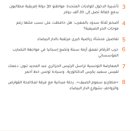
3
تأشيرة الدخول للولايات المتحدة: مواطنو 30 دولة إفريقية مطالبون
بدفع كفالة تصل إلى 20 ألف دولار
4
أضخم ثلاثة سدود بالمغرب: هل حافظت على نسب ملئها رغم
موجات الحر الصيفية؟
5
تفاصيل منشأة رياضية كبرى مرتقبة بالدار البيضاء
6
حرب الأرقام تعمق أزمة سبتة وتضع إسبانيا في مواجهة التضارب
المؤسساتي
7
المعارضة التونسية تراسل الرئيس الجزائري عبد المجيد تبون: دعمك
لقيس سعيد يكرس الدكتاتورية.. وسيادة تونس خط أحمر
8
«مطارِدو سموم الصيف».. رحلة ميدانية مع فرقة لمكافحة القوارض
والزواحف بشوارع الدار البيضاء