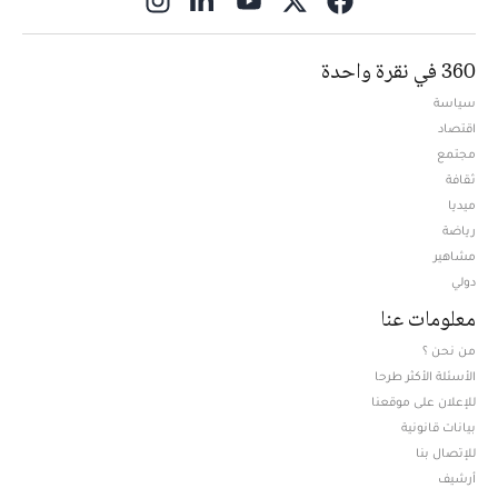
360 في نقرة واحدة
سياسة
اقتصاد
مجتمع
ثقافة
ميديا
Opens in new window
رياضة
مشاهير
دولي
معلومات عنا
من نحن ؟
الأسئلة الأكثر طرحا
للإعلان على موقعنا
بيانات قانونية
للإتصال بنا
أرشيف