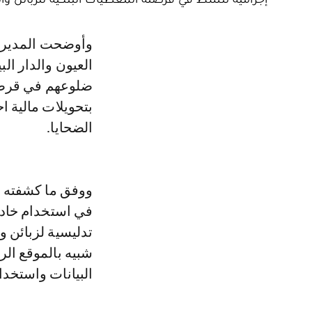
وأوضحت المديرية بأنه تم توقيف المشتبه بهم في عمليات متزامنة بكل من مدن
العيون والدار ال
ضلوعهم في قرصن
بتحويلات مالية ا
الضحايا.
ووفق ما كشفته ا
في استخدام خادم
تدليسية لزبائن و
شبيه بالموقع ال
البيانات واستخدا