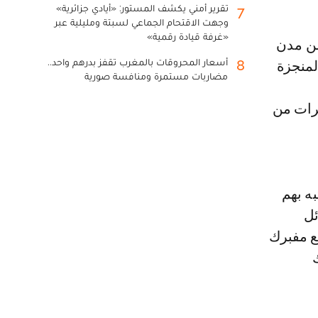
تقرير أمني يكشف المستور: «أيادي جزائرية»
7
وجهت الاقتحام الجماعي لسبتة ومليلية عبر
«غرفة قيادة رقمية»
أسعار المحروقات بالمغرب تقفز بدرهم واحد..
8
لمنجزة
مضاربات مستمرة ومنافسة صورية
شرات من
ه بهم
ئل
ع مفبرك