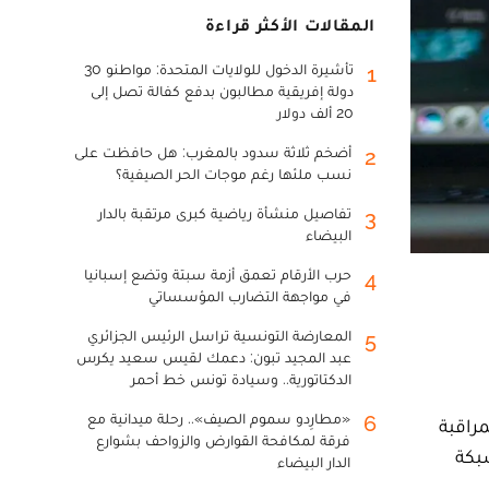
المقالات الأكثر قراءة
تأشيرة الدخول للولايات المتحدة: مواطنو 30
1
دولة إفريقية مطالبون بدفع كفالة تصل إلى
20 ألف دولار
أضخم ثلاثة سدود بالمغرب: هل حافظت على
2
نسب ملئها رغم موجات الحر الصيفية؟
تفاصيل منشأة رياضية كبرى مرتقبة بالدار
3
البيضاء
حرب الأرقام تعمق أزمة سبتة وتضع إسبانيا
4
في مواجهة التضارب المؤسساتي
المعارضة التونسية تراسل الرئيس الجزائري
5
عبد المجيد تبون: دعمك لقيس سعيد يكرس
الدكتاتورية.. وسيادة تونس خط أحمر
«مطارِدو سموم الصيف».. رحلة ميدانية مع
6
مراقبة
فرقة لمكافحة القوارض والزواحف بشوارع
بكة
الدار البيضاء