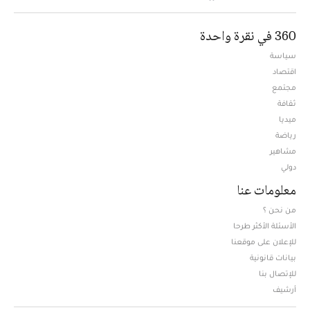
360 في نقرة واحدة
سياسة
اقتصاد
مجتمع
ثقافة
ميديا
Opens in new window
رياضة
مشاهير
دولي
معلومات عنا
من نحن ؟
الأسئلة الأكثر طرحا
للإعلان على موقعنا
بيانات قانونية
للإتصال بنا
أرشيف