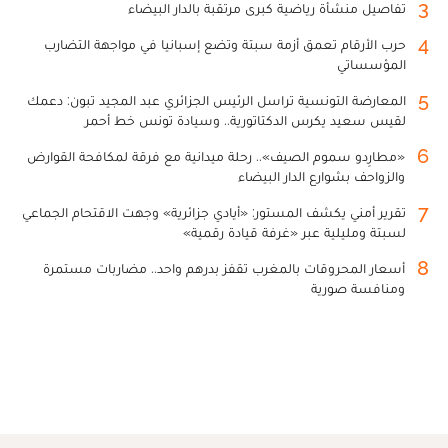
3
تفاصيل منشأة رياضية كبرى مرتقبة بالدار البيضاء
4
حرب الأرقام تعمق أزمة سبتة وتضع إسبانيا في مواجهة التضارب
المؤسساتي
5
المعارضة التونسية تراسل الرئيس الجزائري عبد المجيد تبون: دعمك
لقيس سعيد يكرس الدكتاتورية.. وسيادة تونس خط أحمر
6
«مطارِدو سموم الصيف».. رحلة ميدانية مع فرقة لمكافحة القوارض
والزواحف بشوارع الدار البيضاء
7
تقرير أمني يكشف المستور: «أيادي جزائرية» وجهت الاقتحام الجماعي
لسبتة ومليلية عبر «غرفة قيادة رقمية»
8
أسعار المحروقات بالمغرب تقفز بدرهم واحد.. مضاربات مستمرة
ومنافسة صورية