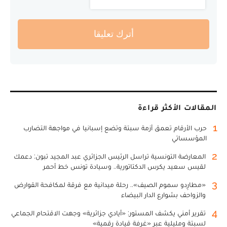
أترك تعليقا
المقالات الأكثر قراءة
1
حرب الأرقام تعمق أزمة سبتة وتضع إسبانيا في مواجهة التضارب
المؤسساتي
2
المعارضة التونسية تراسل الرئيس الجزائري عبد المجيد تبون: دعمك
لقيس سعيد يكرس الدكتاتورية.. وسيادة تونس خط أحمر
3
«مطارِدو سموم الصيف».. رحلة ميدانية مع فرقة لمكافحة القوارض
والزواحف بشوارع الدار البيضاء
4
تقرير أمني يكشف المستور: «أيادي جزائرية» وجهت الاقتحام الجماعي
لسبتة ومليلية عبر «غرفة قيادة رقمية»