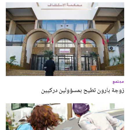
مجتمع
زوجة بارون تطيح بمسؤولين دركيين