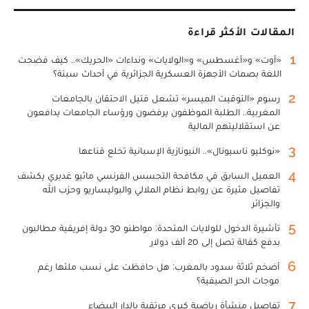
المقالات الأكثر قراءة
1
«أوت» و«أغسطس» و«الولايات» ونداءات «الحريك».. كيف فضحت
اللغة بصمات الأجهزة العسكرية الجزائرية في أحداث سبتة؟
2
رسوم «التوقيت الميسر» تشعل فتيل الاحتقان بالجامعات
المغربية.. الطلبة الموظفون يرفضون ورؤساء الجامعات يدافعون
عن استقلاليتهم المالية
3
«نوكليو ناسيونال».. النيونازية الإسبانية تخلع قناعها
4
العميل السابق في مكافحة التجسس الفرنسي ماثيو غديري يكشف
تفاصيل مثيرة عن روابط نظام الملالي والبوليساريو وحزب الله
والجزائر
5
تأشيرة الدخول للولايات المتحدة: مواطنو 30 دولة إفريقية مطالبون
بدفع كفالة تصل إلى 20 ألف دولار
6
أضخم ثلاثة سدود بالمغرب: هل حافظت على نسب ملئها رغم
موجات الحر الصيفية؟
7
تفاصيل منشأة رياضية كبرى مرتقبة بالدار البيضاء