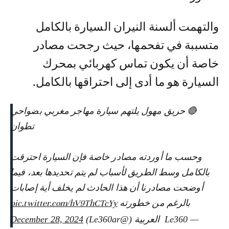
والتهمت ألسنة النيران السيارة بالكامل
متسببة في تفحمها، حيث رجحت مصادر
خاصة أن يكون تماس كهربائي بمحرك
السيارة هو ما أدى إلى احتراقها بالكامل.
🔴 حريق مهول يلتهم سيارة مهاجر مغربي بضواحي
تطوان
وحسب ما أوردته مصادر خاصة فإن السيارة احترقت
بالكامل وسط الطريق لأسباب لم يتم تحديدها بعد، فيما
أوضحت مصادرنا أن هذا الحادث لم يخلف أية إصابات
بالرغم من خطورته
pic.twitter.com/hV9ThCTcYy
— ‎ Le360 العربية (@Le360ar)
December 28, 2024