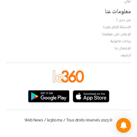
دولي
معلومات عنا
من نحن ؟
الأسئلة الأكثر طرحا
للإعلان على موقعنا
بيانات قانونية
للإتصال بنا
أرشيف
© Web News / le360.ma / Tous droits réservés 2023