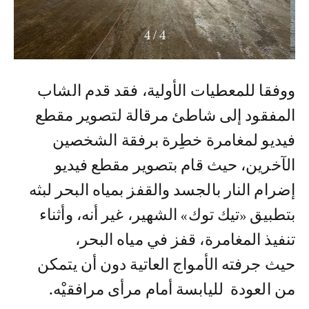
4
/
4
ووفقا للمعطيات الأولية، فقد قدم الشاب
المفقود إلى شاطئ مرقالة لتصوير مقطع
فيديو لمغامرة خطِرة برفقة الشخصين
الآخرين، حيث قام بتصوير مقطع فيديو
إضرام النار بالجسد والقفز بمياه البحر لبثه
بتطبيق «تيك توك» الشهير، غير أنه، وأثناء
تنفيذ المغامرة، قفز في مياه البحر،
حيث جرفته الأمواج العاتية دون أن يتمكن
من العودة لليابسة أمام مرأى مرافقيْه.