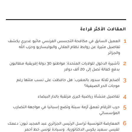
المقالات الأكثر قراءة
1
العميل السابق في مكافحة التجسس الفرنسي ماثيو غديري يكشف
تفاصيل مثيرة عن روابط نظام الملالي والبوليساريو وحزب الله
والجزائر
2
تأشيرة الدخول للولايات المتحدة: مواطنو 30 دولة إفريقية مطالبون
بدفع كفالة تصل إلى 20 ألف دولار
3
أضخم ثلاثة سدود بالمغرب: هل حافظت على نسب ملئها رغم
موجات الحر الصيفية؟
4
تفاصيل منشأة رياضية كبرى مرتقبة بالدار البيضاء
5
حرب الأرقام تعمق أزمة سبتة وتضع إسبانيا في مواجهة التضارب
المؤسساتي
6
المعارضة التونسية تراسل الرئيس الجزائري عبد المجيد تبون: دعمك
لقيس سعيد يكرس الدكتاتورية.. وسيادة تونس خط أحمر