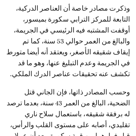
وذكرت مصادر خاصة أن العناصر الدركية،
التابعة للمركز الترابي سكورة بميسور،
أوقفت المشتبه فيه الرئيسي في الجريمة،
والبالغ من العمر حوالي 53 سنة، كما تم
إيقاف شقيقه الأصغر، ويعتقد أنه أيضا متورط
في الجريمة وعدم التبليغ عنها، وهو ما قد
تكشف عنه تحقيقات عناصر الدرك الملكي.
وحسب المصادر ذاتها، فإن الجاني قتل
الضحية، البالغ من العمر 43 سنة، بعدما ترصد
له برفقة شقيقه، باستعمال سلاح ناري
تقليدي، أصابه على مستوى القلب والرأس،
قبل فرارهما من قمة سكورة، بعد أن عملا