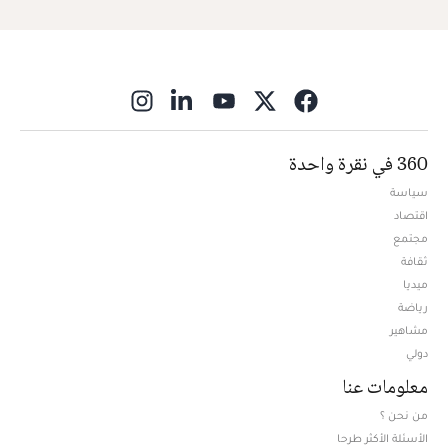
ns in new window
360 في نقرة واحدة
سياسة
اقتصاد
مجتمع
ثقافة
ميديا
Opens in new window
رياضة
مشاهير
دولي
معلومات عنا
من نحن ؟
الأسئلة الأكثر طرحا