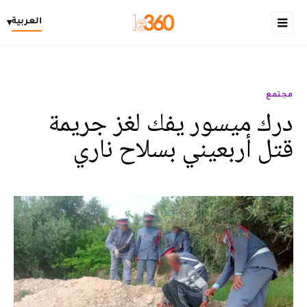
العربية
▾
مجتمع
درك ميسور يفك لغز جريمة
قتل أربعيني بسلاح ناري