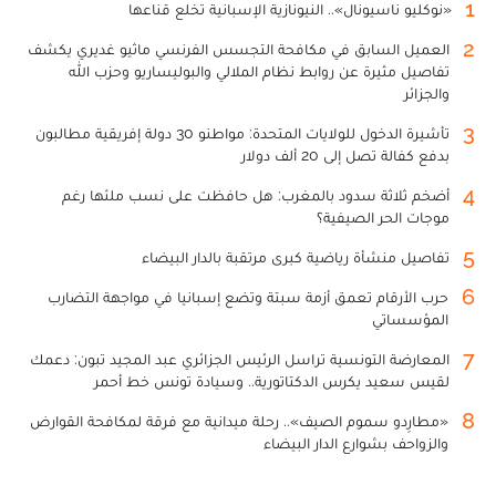
1
«نوكليو ناسيونال».. النيونازية الإسبانية تخلع قناعها
2
العميل السابق في مكافحة التجسس الفرنسي ماثيو غديري يكشف
تفاصيل مثيرة عن روابط نظام الملالي والبوليساريو وحزب الله
والجزائر
3
تأشيرة الدخول للولايات المتحدة: مواطنو 30 دولة إفريقية مطالبون
بدفع كفالة تصل إلى 20 ألف دولار
4
أضخم ثلاثة سدود بالمغرب: هل حافظت على نسب ملئها رغم
موجات الحر الصيفية؟
5
تفاصيل منشأة رياضية كبرى مرتقبة بالدار البيضاء
6
حرب الأرقام تعمق أزمة سبتة وتضع إسبانيا في مواجهة التضارب
المؤسساتي
7
المعارضة التونسية تراسل الرئيس الجزائري عبد المجيد تبون: دعمك
لقيس سعيد يكرس الدكتاتورية.. وسيادة تونس خط أحمر
8
«مطارِدو سموم الصيف».. رحلة ميدانية مع فرقة لمكافحة القوارض
والزواحف بشوارع الدار البيضاء