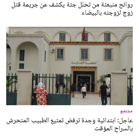
روائح منبعثة من تحلل جثة يكشف عن جريمة قتل
زوج لزوجته بالبيضاء
مجتمع
عاجل: ابتدائية وجدة ترفض تمتيع الطبيب المتحرش
بالسراح المؤقت