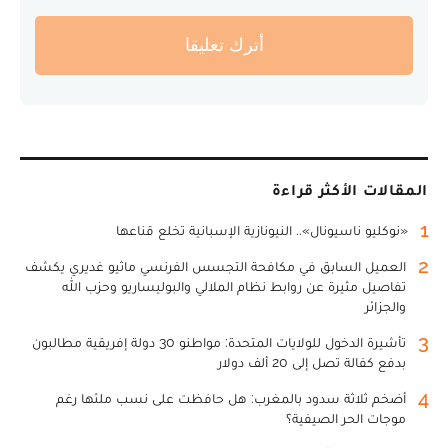
أترك تعليقا
المقالات الأكثر قراءة
1
«نوكليو ناسيونال».. النيونازية الإسبانية تخلع قناعها
2
العميل السابق في مكافحة التجسس الفرنسي ماثيو غديري يكشف
تفاصيل مثيرة عن روابط نظام الملالي والبوليساريو وحزب الله
والجزائر
3
تأشيرة الدخول للولايات المتحدة: مواطنو 30 دولة إفريقية مطالبون
بدفع كفالة تصل إلى 20 ألف دولار
4
أضخم ثلاثة سدود بالمغرب: هل حافظت على نسب ملئها رغم
موجات الحر الصيفية؟