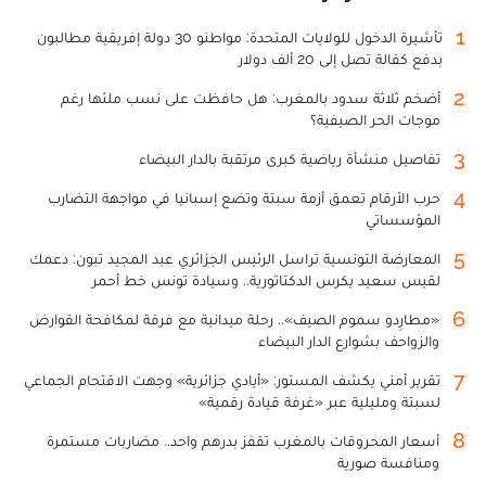
1
تأشيرة الدخول للولايات المتحدة: مواطنو 30 دولة إفريقية مطالبون
بدفع كفالة تصل إلى 20 ألف دولار
2
أضخم ثلاثة سدود بالمغرب: هل حافظت على نسب ملئها رغم
موجات الحر الصيفية؟
3
تفاصيل منشأة رياضية كبرى مرتقبة بالدار البيضاء
4
حرب الأرقام تعمق أزمة سبتة وتضع إسبانيا في مواجهة التضارب
المؤسساتي
5
المعارضة التونسية تراسل الرئيس الجزائري عبد المجيد تبون: دعمك
لقيس سعيد يكرس الدكتاتورية.. وسيادة تونس خط أحمر
6
«مطارِدو سموم الصيف».. رحلة ميدانية مع فرقة لمكافحة القوارض
والزواحف بشوارع الدار البيضاء
7
تقرير أمني يكشف المستور: «أيادي جزائرية» وجهت الاقتحام الجماعي
لسبتة ومليلية عبر «غرفة قيادة رقمية»
8
أسعار المحروقات بالمغرب تقفز بدرهم واحد.. مضاربات مستمرة
ومنافسة صورية