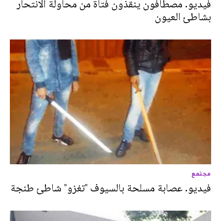
فيديو. مصطافون ينقذون فتاة من محاولة الانتحار
بشاطئ العيون
مجتمع
فيديو. عصابة مسلحة بالسيوف "تغزو" شاطئ طنجة