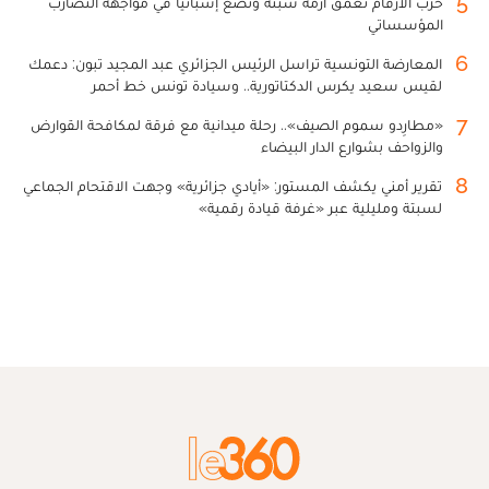
5
حرب الأرقام تعمق أزمة سبتة وتضع إسبانيا في مواجهة التضارب
المؤسساتي
6
المعارضة التونسية تراسل الرئيس الجزائري عبد المجيد تبون: دعمك
لقيس سعيد يكرس الدكتاتورية.. وسيادة تونس خط أحمر
7
«مطارِدو سموم الصيف».. رحلة ميدانية مع فرقة لمكافحة القوارض
والزواحف بشوارع الدار البيضاء
8
تقرير أمني يكشف المستور: «أيادي جزائرية» وجهت الاقتحام الجماعي
لسبتة ومليلية عبر «غرفة قيادة رقمية»