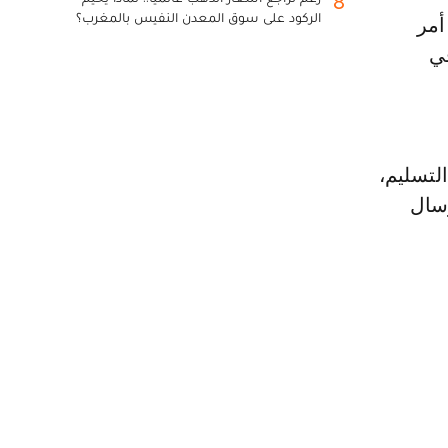
8
الركود على سوق المعدن النفيس بالمغرب؟
أمر
في
لتسليم،
رسال