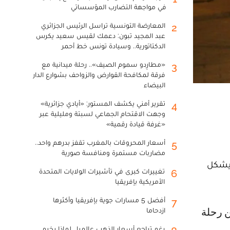
في مواجهة التضارب المؤسساتي
المعارضة التونسية تراسل الرئيس الجزائري
2
عبد المجيد تبون: دعمك لقيس سعيد يكرس
الدكتاتورية.. وسيادة تونس خط أحمر
«مطارِدو سموم الصيف».. رحلة ميدانية مع
3
فرقة لمكافحة القوارض والزواحف بشوارع الدار
البيضاء
تقرير أمني يكشف المستور: «أيادي جزائرية»
4
وجهت الاقتحام الجماعي لسبتة ومليلية عبر
«غرفة قيادة رقمية»
أسعار المحروقات بالمغرب تقفز بدرهم واحد..
5
مضاربات مستمرة ومنافسة صورية
 فبراير، مواطن كويتي يشكل
تغييرات كبرى في تأشيرات الولايات المتحدة
6
الأمريكية بإفريقيا
أفضل 5 مسارات جوية بإفريقيا وأكثرها
7
ازدحاما
رغم تراجع أسعار الذهب عالميا.. لماذا يخيم