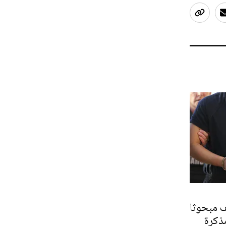
ف مبحوثا
بموجب 49 مذكرة