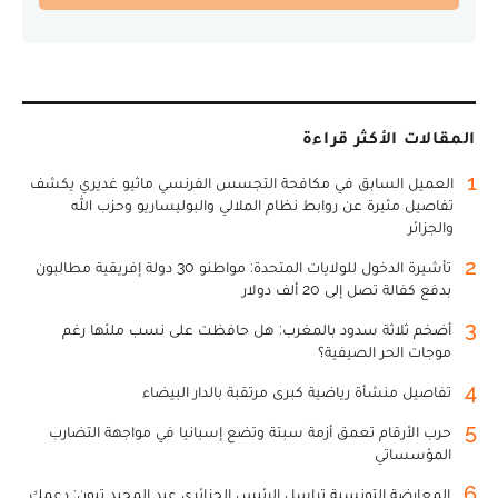
المقالات الأكثر قراءة
1
العميل السابق في مكافحة التجسس الفرنسي ماثيو غديري يكشف
تفاصيل مثيرة عن روابط نظام الملالي والبوليساريو وحزب الله
والجزائر
2
تأشيرة الدخول للولايات المتحدة: مواطنو 30 دولة إفريقية مطالبون
بدفع كفالة تصل إلى 20 ألف دولار
3
أضخم ثلاثة سدود بالمغرب: هل حافظت على نسب ملئها رغم
موجات الحر الصيفية؟
4
تفاصيل منشأة رياضية كبرى مرتقبة بالدار البيضاء
5
حرب الأرقام تعمق أزمة سبتة وتضع إسبانيا في مواجهة التضارب
المؤسساتي
6
المعارضة التونسية تراسل الرئيس الجزائري عبد المجيد تبون: دعمك