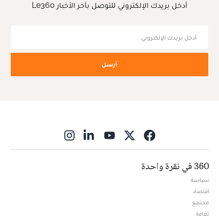
أدخل بريدك الإلكتروني للتوصل بآخر الأخبار Le360
أرسل
ns in new window
360 في نقرة واحدة
سياسة
اقتصاد
مجتمع
ثقافة