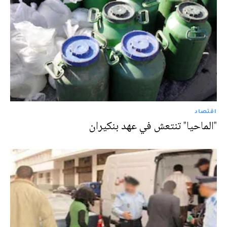
اقتصاد
"الماحيا" تنتعش في عهد بنكيران