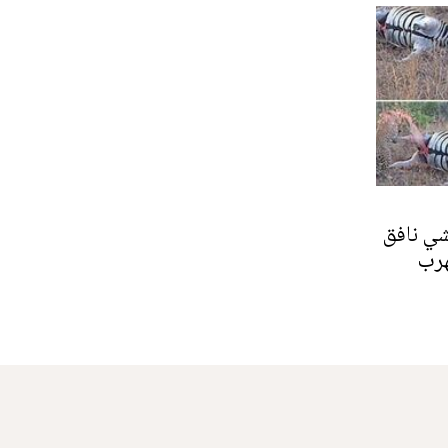
شي نافق
هرب