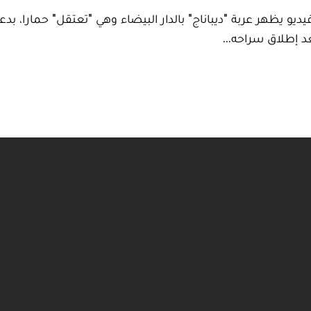
و يظهر عربة "ديباناج" بالدار البيضاء وهي "تعتقل" حمارا، بدعو
د إطلاق سراحه...