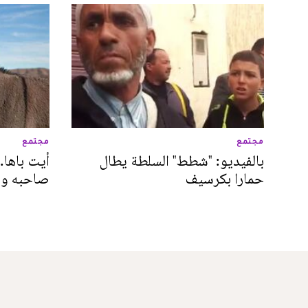
مجتمع
مجتمع
بالفيديو: "شطط" السلطة يطال
أيت باها.
حمارا بكرسيف
صاحبه وي