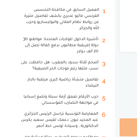
العميل السابق في مكافحة التجسس
1
الفرنسي ماثيو غديري يكشف تفاصيل مثيرة
عن روابط نظام الملالي والبوليساريو وحزب
الله والجزائر
تأشيرة الدخول للولايات المتحدة: مواطنو 30
2
دولة إفريقية مطالبون بدفع كفالة تصل إلى
20 ألف دولار
أضخم ثلاثة سدود بالمغرب: هل حافظت على
3
نسب ملئها رغم موجات الحر الصيفية؟
تفاصيل منشأة رياضية كبرى مرتقبة بالدار
4
البيضاء
حرب الأرقام تعمق أزمة سبتة وتضع إسبانيا
5
في مواجهة التضارب المؤسساتي
المعارضة التونسية تراسل الرئيس الجزائري
6
عبد المجيد تبون: دعمك لقيس سعيد يكرس
الدكتاتورية.. وسيادة تونس خط أحمر
«مطارِدو سموم الصيف».. رحلة ميدانية مع