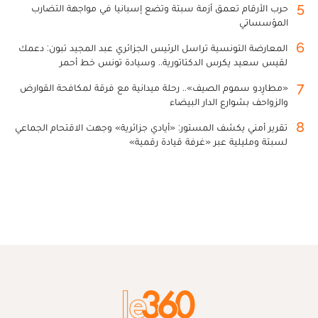
5
حرب الأرقام تعمق أزمة سبتة وتضع إسبانيا في مواجهة التضارب
المؤسساتي
6
المعارضة التونسية تراسل الرئيس الجزائري عبد المجيد تبون: دعمك
لقيس سعيد يكرس الدكتاتورية.. وسيادة تونس خط أحمر
7
«مطارِدو سموم الصيف».. رحلة ميدانية مع فرقة لمكافحة القوارض
والزواحف بشوارع الدار البيضاء
8
تقرير أمني يكشف المستور: «أيادي جزائرية» وجهت الاقتحام الجماعي
لسبتة ومليلية عبر «غرفة قيادة رقمية»