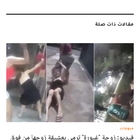
مقالات ذات صلة
منوعات
فيديو: زوجة "غيورة" ترمي بعشيقة زوجها من فوق