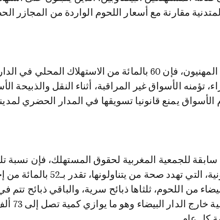
تدنية مقارنة مع أسعار اللحوم الواردة من المجازر الح
وحسب ما يؤكده المهنيون، فإن 60 بالمائة من الاستهلاك المحلي في 
، تؤمنه الأسواق غير المراقبة، أثناء النقل والذبيحة الأ
 الأسواق يمنع قانونيا تسويقها في المدار الحضري لمدينة
بقة للجمعية المغربية لحقوق المستهلك، فإن نسبة تل
الذبائح غير القانونية، التي تهدد صحة من يتناولونه
يضاء من اللحوم، ثلثاها ذبائح سرية، والباقي ذبائح تتم في
الأسواق الأسبوعية خارج الدا
ة كل عام.