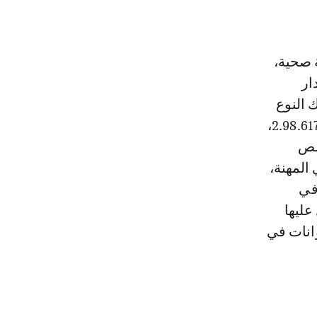
ة صحية،
ار
 النوع
من اللحوم المذبوحة بشكل مخالف لنص المادة رقم 2 من المرسوم رقم 2.98.617،
صص
 المهنة،
في
عليها
انات في