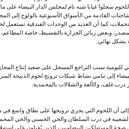
لحوم سجلوا غيابا شبه تام لمجلس الدار البيضاء على ما
شاحنات القادمة من الأسواق الأسبوعية بالولوج إلى المج
حملات، كما أن العديد من الوحدات الفندقية تستعمل لح
مصدر، وبعض زبائن الجزارة بالتقسيط، خاصة المطاعم، 
 بشكل نهائي.
 لليومية سبب التراجع المسجل على صعيد إنتاج المجاز
بيضاء إلى تنامي نشاط شبكات ترويح لحوم الذبيحة السر
 درب غلف، والألفة والشلالات بالمحمدية.
إلى أن اللحوم التي يجري ترويجها على نطاق واسع في 
ء الشعبية في درب السلطان والحي الحسني والحي المحم
حة المستهلكين البيضاوبين، الذين يُقبلون على استهلا