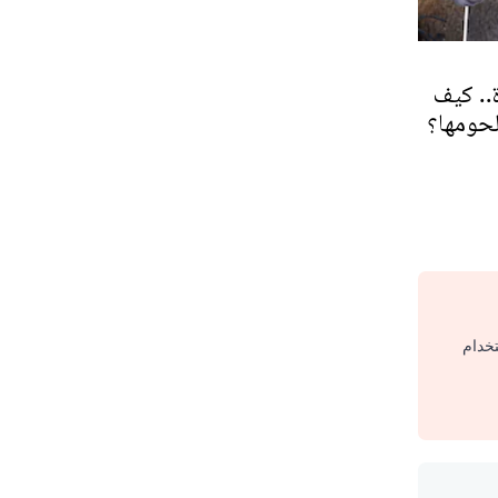
ة.. كيف
حومها؟
تخدام