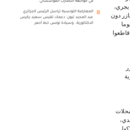
في مواجهة التضارب المؤسساتي
 يجري،
المعارضة التونسية تراسل الرئيس الجزائري
8
ازر دون
عبد المجيد تبون: دعمك لقيس سعيد يكرس
الدكتاتورية.. وسيادة تونس خط أحمر
وما
قاطعوا
ر
ية
محلات
دي،
كها