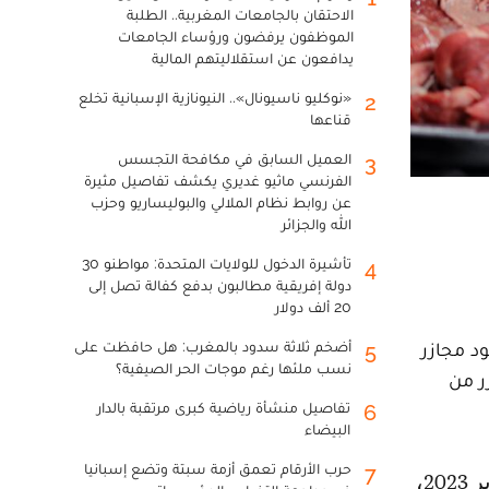
الاحتقان بالجامعات المغربية.. الطلبة
الموظفون يرفضون ورؤساء الجامعات
يدافعون عن استقلاليتهم المالية
«نوكليو ناسيونال».. النيونازية الإسبانية تخلع
2
قناعها
العميل السابق في مكافحة التجسس
3
الفرنسي ماثيو غديري يكشف تفاصيل مثيرة
عن روابط نظام الملالي والبوليساريو وحزب
الله والجزائر
تأشيرة الدخول للولايات المتحدة: مواطنو 30
4
دولة إفريقية مطالبون بدفع كفالة تصل إلى
20 ألف دولار
ود مجازر
أضخم ثلاثة سدود بالمغرب: هل حافظت على
5
نسب ملئها رغم موجات الحر الصيفية؟
ر من
تفاصيل منشأة رياضية كبرى مرتقبة بالدار
6
البيضاء
حرب الأرقام تعمق أزمة سبتة وتضع إسبانيا
7