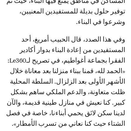
المساكن في مناطق يمنع فيها البناء، حيث تم
توفير حلول بديلة للمستفيدين المعنيين،
وشرعوا في البناء.
وفي هذا الصدد، قال الحبيب أمريغ، أحد
المستفيدين من إعادة البناء بدوار أكادير
الفقرا بجماعة أغواطيم، في تصريح لـLe360:
«الحمد لله، قمنا ببناء منزلنا بعد معاناة خلال
الأشهر الأولى بعد الزلزال. السلطة المحلية
ظلت متعاونة، والدعم الملكي ساهم بشكل
كبير. كنا نعيش في منازل طينية قديمة، والآن
لدينا سكن لائق يحمي أبناءنا، خاصة في فصل
الشتاء حيث كنا نعاني من تسرب الأمطار».