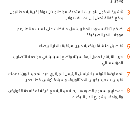
والجزائر
3
تأشيرة الدخول للولايات المتحدة: مواطنو 30 دولة إفريقية مطالبون
بدفع كفالة تصل إلى 20 ألف دولار
4
أضخم ثلاثة سدود بالمغرب: هل حافظت على نسب ملئها رغم
موجات الحر الصيفية؟
5
تفاصيل منشأة رياضية كبرى مرتقبة بالدار البيضاء
6
حرب الأرقام تعمق أزمة سبتة وتضع إسبانيا في مواجهة التضارب
المؤسساتي
7
المعارضة التونسية تراسل الرئيس الجزائري عبد المجيد تبون: دعمك
لقيس سعيد يكرس الدكتاتورية.. وسيادة تونس خط أحمر
8
«مطارِدو سموم الصيف».. رحلة ميدانية مع فرقة لمكافحة القوارض
والزواحف بشوارع الدار البيضاء