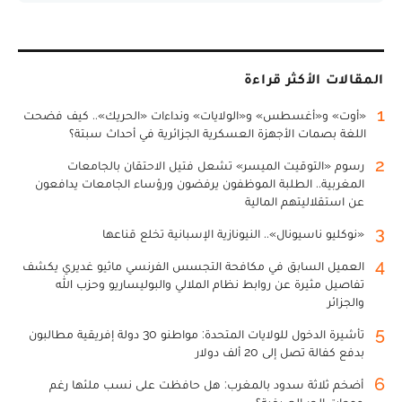
المقالات الأكثر قراءة
1
«أوت» و«أغسطس» و«الولايات» ونداءات «الحريك».. كيف فضحت
اللغة بصمات الأجهزة العسكرية الجزائرية في أحداث سبتة؟
2
رسوم «التوقيت الميسر» تشعل فتيل الاحتقان بالجامعات
المغربية.. الطلبة الموظفون يرفضون ورؤساء الجامعات يدافعون
عن استقلاليتهم المالية
3
«نوكليو ناسيونال».. النيونازية الإسبانية تخلع قناعها
4
العميل السابق في مكافحة التجسس الفرنسي ماثيو غديري يكشف
تفاصيل مثيرة عن روابط نظام الملالي والبوليساريو وحزب الله
والجزائر
5
تأشيرة الدخول للولايات المتحدة: مواطنو 30 دولة إفريقية مطالبون
بدفع كفالة تصل إلى 20 ألف دولار
6
أضخم ثلاثة سدود بالمغرب: هل حافظت على نسب ملئها رغم
موجات الحر الصيفية؟