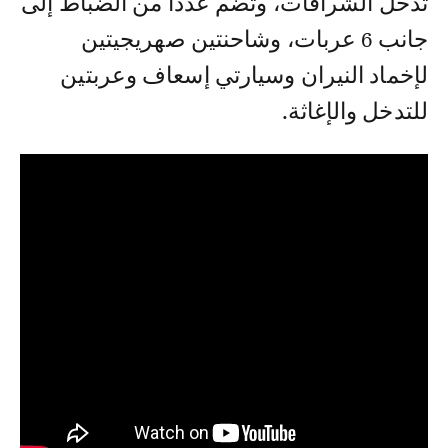
تدخل الشرافات، وتضم عددا من الضباط إلى
جانب 6 عربات، وشاحنتين صهريجيتين
لإخماد النيران وسيارتي إسعاف وعربتين
للتدخل والإغاثة.