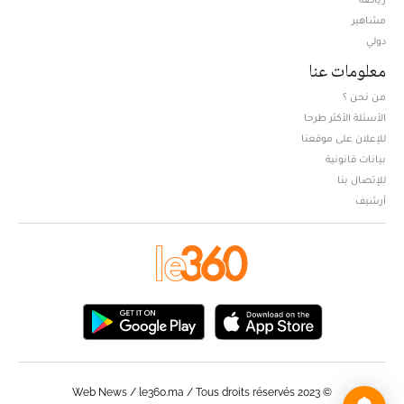
مشاهير
دولي
معلومات عنا
من نحن ؟
الأسئلة الأكثر طرحا
للإعلان على موقعنا
بيانات قانونية
للإتصال بنا
أرشيف
© Web News / le360.ma / Tous droits réservés 2023