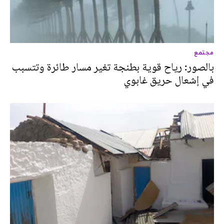
مجتمع
بالصور: رياح قوية بطنجة تغير مسار طائرة وتتسبب
في إشعال حريق غابوي