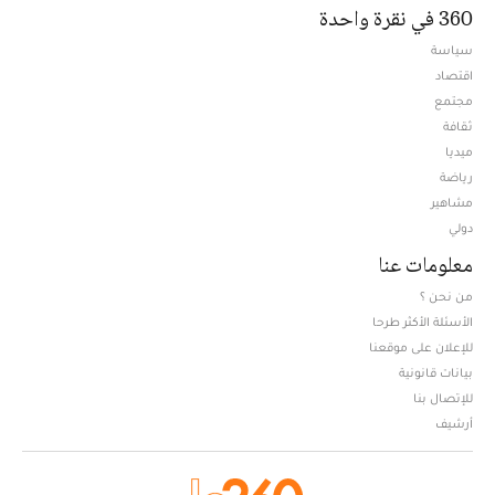
360 في نقرة واحدة
سياسة
اقتصاد
مجتمع
ثقافة
ميديا
Opens in new window
رياضة
مشاهير
دولي
معلومات عنا
من نحن ؟
الأسئلة الأكثر طرحا
للإعلان على موقعنا
بيانات قانونية
للإتصال بنا
أرشيف