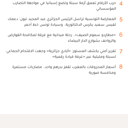
4
حرب الأرقام تعمق أزمة سبتة وتضع إسبانيا في مواجهة التضارب
المؤسساتي
5
المعارضة التونسية تراسل الرئيس الجزائري عبد المجيد تبون: دعمك
لقيس سعيد يكرس الدكتاتورية.. وسيادة تونس خط أحمر
6
«مطارِدو سموم الصيف».. رحلة ميدانية مع فرقة لمكافحة القوارض
والزواحف بشوارع الدار البيضاء
7
تقرير أمني يكشف المستور: «أيادي جزائرية» وجهت الاقتحام الجماعي
لسبتة ومليلية عبر «غرفة قيادة رقمية»
8
أسعار المحروقات بالمغرب تقفز بدرهم واحد.. مضاربات مستمرة
ومنافسة صورية