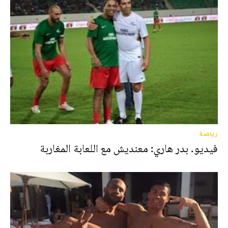
رياضة
فيديو. بدر هاري: معنديش مع اللعابة المغاربة