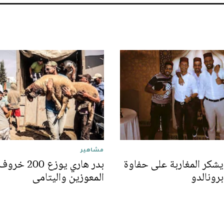
مشاهير
يشكر المغاربة على حفاوة
بدر هاري يوزع 0
رونالدو
المعوزين واليتامى