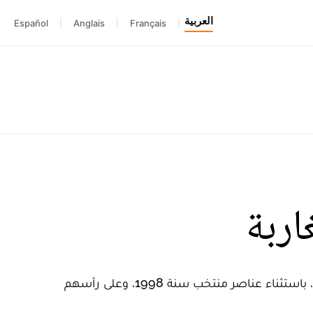
العربية
Español
|
Anglais
|
Français
|
اربة
قال البطل العالمي في رياضة الكيك بوكسينغ بدر هاري إنه لا تربطه أية علاقة مع الكثير من اللاعبين المغاربة، باستثناء عناصر منتخب سنة 1998، وعلى رأسهم