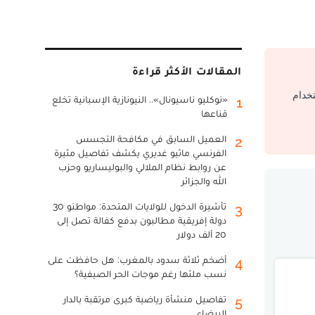
المقالات الأكثر قراءة
تخدام
«نوكليو ناسيونال».. النيونازية الإسبانية تخلع
1
قناعها
العميل السابق في مكافحة التجسس
2
الفرنسي ماثيو غديري يكشف تفاصيل مثيرة
عن روابط نظام الملالي والبوليساريو وحزب
الله والجزائر
تأشيرة الدخول للولايات المتحدة: مواطنو 30
3
دولة إفريقية مطالبون بدفع كفالة تصل إلى
20 ألف دولار
أضخم ثلاثة سدود بالمغرب: هل حافظت على
4
نسب ملئها رغم موجات الحر الصيفية؟
تفاصيل منشأة رياضية كبرى مرتقبة بالدار
5
البيضاء