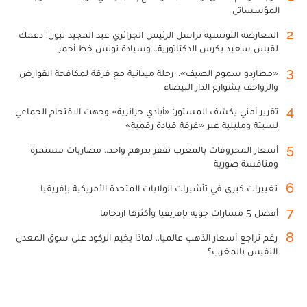
المؤسساتي
2
المعارضة التونسية تراسل الرئيس الجزائري عبد المجيد تبون: دعمك
لقيس سعيد يكرس الدكتاتورية.. وسيادة تونس خط أحمر
3
«مطارِدو سموم الصيف».. رحلة ميدانية مع فرقة لمكافحة القوارض
والزواحف بشوارع الدار البيضاء
4
تقرير أمني يكشف المستور: «أيادي جزائرية» وجهت الاقتحام الجماعي
لسبتة ومليلية عبر «غرفة قيادة رقمية»
5
أسعار المحروقات بالمغرب تقفز بدرهم واحد.. مضاربات مستمرة
ومنافسة صورية
6
تغييرات كبرى في تأشيرات الولايات المتحدة الأمريكية بإفريقيا
7
أفضل 5 مسارات جوية بإفريقيا وأكثرها ازدحاما
8
رغم تراجع أسعار الذهب عالميا.. لماذا يخيم الركود على سوق المعدن
النفيس بالمغرب؟