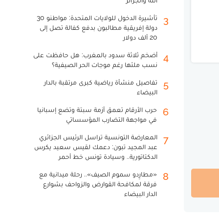
الله والجزائر
تأشيرة الدخول للولايات المتحدة: مواطنو 30
3
دولة إفريقية مطالبون بدفع كفالة تصل إلى
20 ألف دولار
أضخم ثلاثة سدود بالمغرب: هل حافظت على
4
نسب ملئها رغم موجات الحر الصيفية؟
تفاصيل منشأة رياضية كبرى مرتقبة بالدار
5
البيضاء
حرب الأرقام تعمق أزمة سبتة وتضع إسبانيا
6
في مواجهة التضارب المؤسساتي
المعارضة التونسية تراسل الرئيس الجزائري
7
عبد المجيد تبون: دعمك لقيس سعيد يكرس
الدكتاتورية.. وسيادة تونس خط أحمر
«مطارِدو سموم الصيف».. رحلة ميدانية مع
8
فرقة لمكافحة القوارض والزواحف بشوارع
الدار البيضاء