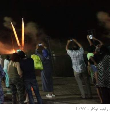
براهيم توكار - Le360