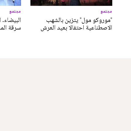
مجتمع
مجتمع
"موروكو مول" يتزين بالشهب
البيضاء.
الاصطناعية احتفالا بعيد العرش
سرقة الم