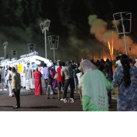
6
/
3