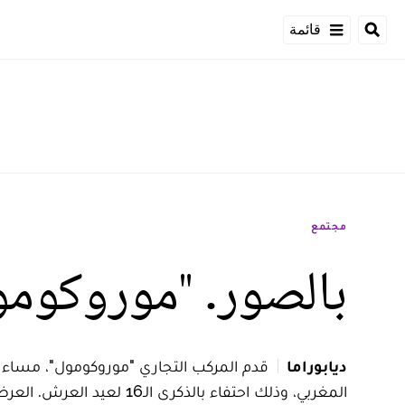
قائمة
مجتمع
بالصور. "موروكومول
ديابوراما
قدم المركب التجاري "موروكومول"، مساء 
المغربي، وذلك احتفاء بالذكرى الـ16 لعيد العرش. العرض تابعه بشغف كبير عدد من رواد المركب التجاري وزوار عين الدياب وسكان المنطقة.