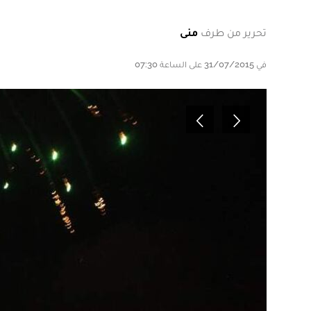
تحرير من طرف
منى
في 31/07/2015 على الساعة 07:30