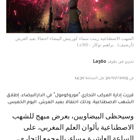
الشهب الاصطناعية زينت سماء كورنيش البيضاء احتفالا بعيد العرش
(أرشيف) . براهيم توكار - Le360
تحرير من طرف
Le360
في 30/07/2015 على الساعة 14:30
قررت إدارة المركب التجاري "موروكومول" في الدارالبيضاء، إطلاق
الشهب الاصطناعية، وذلك احتفالا بعيد العرش، اليوم الخميس.
وسيحظى البيضاويين، بعرض مبهج للشهب
الاصطناعية بألوان العلم المغربي، على
الساعة العاشرة مساء، بالمجمع التجاري،