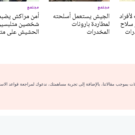
مجتمع
مجتمع
لأفراد
الجيش يستعمل أسلحته
أمن مراكش يضب
 سلاح
لمطاردة بارونات
شخصين متلبسين 
رات
المخدرات
الحشيش على متن
لات بموجب مقالاتنا، بالإضافة إلى تجربة مساهمتك، ندعوك لمراجعة قواعد الاس