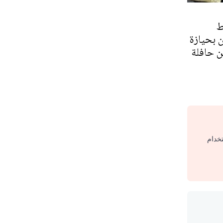
ط
بحيازة
 حافلة
تخدام