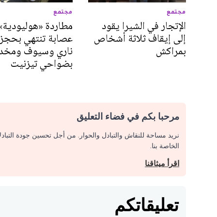
مجتمع
مجتمع
الإتجار في الشيرا يقود
مطاردة «هوليودية» 
إلى إيقاف ثلاثة أشخاص
عصابة تنتهي بحجز
بمراكش
ناري وسيوف ومخد
بضواحي تيزنيت
مرحبا بكم في فضاء التعليق
نريد مساحة للنقاش والتبادل والحوار. من أجل تحسين جودة التباد
الخاصة بنا.
اقرأ ميثاقنا
تعليقاتكم