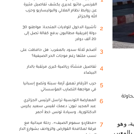
الفرنسي ماثيو غديري يكشف تفاصيل مثيرة
عن روابط نظام الملالي والبوليساريو وحزب
الله والجزائر
تأشيرة الدخول للولايات المتحدة: مواطنو 30
2
دولة إفريقية مطالبون بدفع كفالة تصل إلى
20 ألف دولار
أضخم ثلاثة سدود بالمغرب: هل حافظت على
3
نسب ملئها رغم موجات الحر الصيفية؟
تفاصيل منشأة رياضية كبرى مرتقبة بالدار
4
البيضاء
حرب الأرقام تعمق أزمة سبتة وتضع إسبانيا
5
في مواجهة التضارب المؤسساتي
حاولة
المعارضة التونسية تراسل الرئيس الجزائري
6
عبد المجيد تبون: دعمك لقيس سعيد يكرس
الدكتاتورية.. وسيادة تونس خط أحمر
«مطارِدو سموم الصيف».. رحلة ميدانية مع
7
فرقة لمكافحة القوارض والزواحف بشوارع الدار
المعبر،