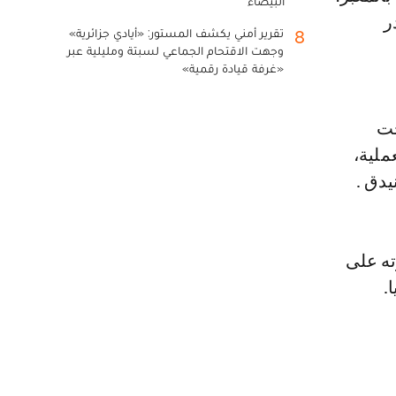
البيضاء
 مخدر
تقرير أمني يكشف المستور: «أيادي جزائرية»
8
وجهت الاقتحام الجماعي لسبتة ومليلية عبر
«غرفة قيادة رقمية»
حت
ملية،
يدق .
ته على
.