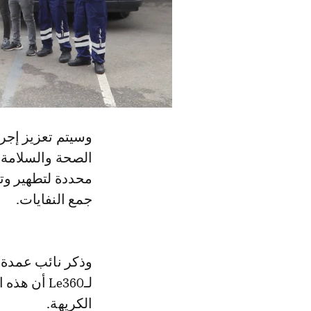
وسيتم تعزيز إجر
الصحة والسلامة 
محددة لتطهير وتع
جمع النفايات.
وذكر نائب عمدة ا
لـLe360 أ
الكريهة.