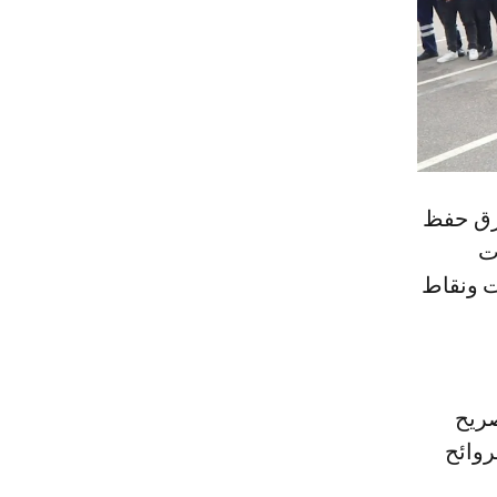
فرق حفظ
ت
ت ونقاط
صريح
روائح