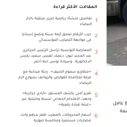
المقالات الأكثر قراءة
تفاصيل منشأة رياضية كبرى مرتقبة بالدار
1
البيضاء
حرب الأرقام تعمق أزمة سبتة وتضع إسبانيا
2
في مواجهة التضارب المؤسساتي
المعارضة التونسية تراسل الرئيس الجزائري
3
عبد المجيد تبون: دعمك لقيس سعيد يكرس
الدكتاتورية.. وسيادة تونس خط أحمر
«مطارِدو سموم الصيف».. رحلة ميدانية مع
4
فرقة لمكافحة القوارض والزواحف بشوارع الدار
البيضاء
تقرير أمني يكشف المستور: «أيادي جزائرية»
5
وجهت الاقتحام الجماعي لسبتة ومليلية عبر
استعدادا لعيد الأضحى، أعلنت جماعة الدار البيضاء، اليوم الاثنين، تعبئة الموارد البشرية واللوجستية تضم أكثر من 5800 عامل
«غرفة قيادة رقمية»
صمة
أسعار المحروقات بالمغرب تقفز بدرهم واحد..
6
مضاربات مستمرة ومنافسة صورية