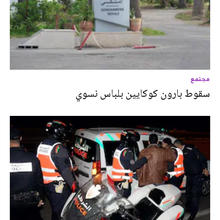
مجتمع
سقوط بارون كوكايين بلباس نسوي