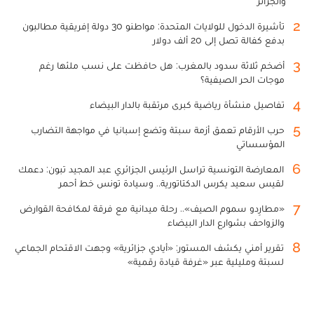
والجزائر
2
تأشيرة الدخول للولايات المتحدة: مواطنو 30 دولة إفريقية مطالبون
بدفع كفالة تصل إلى 20 ألف دولار
3
أضخم ثلاثة سدود بالمغرب: هل حافظت على نسب ملئها رغم
موجات الحر الصيفية؟
4
تفاصيل منشأة رياضية كبرى مرتقبة بالدار البيضاء
5
حرب الأرقام تعمق أزمة سبتة وتضع إسبانيا في مواجهة التضارب
المؤسساتي
6
المعارضة التونسية تراسل الرئيس الجزائري عبد المجيد تبون: دعمك
لقيس سعيد يكرس الدكتاتورية.. وسيادة تونس خط أحمر
7
«مطارِدو سموم الصيف».. رحلة ميدانية مع فرقة لمكافحة القوارض
والزواحف بشوارع الدار البيضاء
8
تقرير أمني يكشف المستور: «أيادي جزائرية» وجهت الاقتحام الجماعي
لسبتة ومليلية عبر «غرفة قيادة رقمية»