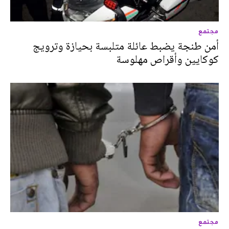
مجتمع
أمن طنجة يضبط عائلة متلبسة بحيازة وترويج
كوكايين وأقراص مهلوسة
مجتمع