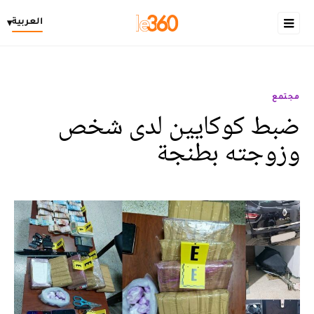
العربية
▾
مجتمع
ضبط كوكايين لدى شخص
وزوجته بطنجة