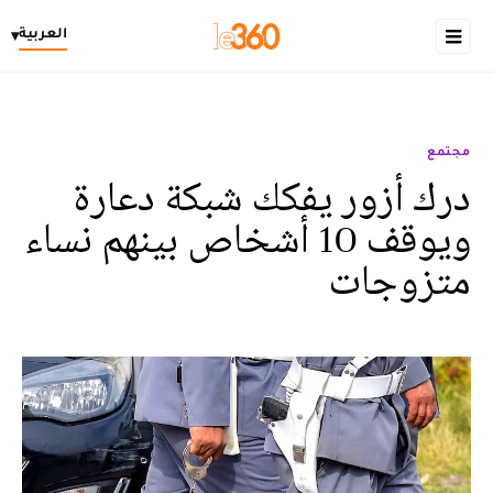
العربية
▾
مجتمع
درك أزور يفكك شبكة دعارة
ويوقف 10 أشخاص بينهم نساء
متزوجات‎