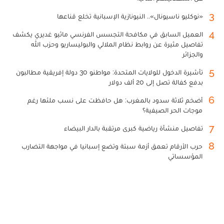
3
«نوكليو ناسيونال».. النيونازية الإسبانية تخلع قناعها
4
العميل السابق في مكافحة التجسس الفرنسي ماثيو غديري يكشف
تفاصيل مثيرة عن روابط نظام الملالي والبوليساريو وحزب الله
والجزائر
5
تأشيرة الدخول للولايات المتحدة: مواطنو 30 دولة إفريقية مطالبون
بدفع كفالة تصل إلى 20 ألف دولار
6
أضخم ثلاثة سدود بالمغرب: هل حافظت على نسب ملئها رغم
موجات الحر الصيفية؟
7
تفاصيل منشأة رياضية كبرى مرتقبة بالدار البيضاء
8
حرب الأرقام تعمق أزمة سبتة وتضع إسبانيا في مواجهة التضارب
المؤسساتي