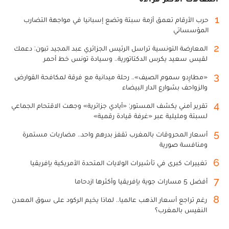
1
حرب الأرقام تعمق أزمة سبتة وتضع إسبانيا في مواجهة التضارب
المؤسساتي
2
المعارضة التونسية تراسل الرئيس الجزائري عبد المجيد تبون: دعمك
لقيس سعيد يكرس الدكتاتورية.. وسيادة تونس خط أحمر
3
«مطارِدو سموم الصيف».. رحلة ميدانية مع فرقة لمكافحة القوارض
والزواحف بشوارع الدار البيضاء
4
تقرير أمني يكشف المستور: «أيادي جزائرية» وجهت الاقتحام الجماعي
لسبتة ومليلية عبر «غرفة قيادة رقمية»
5
أسعار المحروقات بالمغرب تقفز بدرهم واحد.. مضاربات مستمرة
ومنافسة صورية
6
تغييرات كبرى في تأشيرات الولايات المتحدة الأمريكية بإفريقيا
7
أفضل 5 مسارات جوية بإفريقيا وأكثرها ازدحاما
8
رغم تراجع أسعار الذهب عالميا.. لماذا يخيم الركود على سوق المعدن
النفيس بالمغرب؟