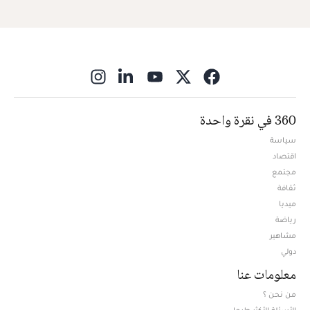
ns in new window
360 في نقرة واحدة
سياسة
اقتصاد
مجتمع
ثقافة
ميديا
Opens in new window
رياضة
مشاهير
دولي
معلومات عنا
من نحن ؟