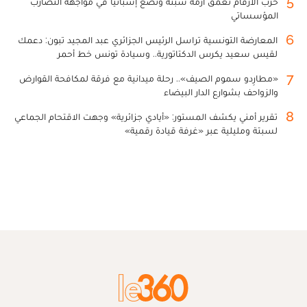
5
حرب الأرقام تعمق أزمة سبتة وتضع إسبانيا في مواجهة التضارب
المؤسساتي
6
المعارضة التونسية تراسل الرئيس الجزائري عبد المجيد تبون: دعمك
لقيس سعيد يكرس الدكتاتورية.. وسيادة تونس خط أحمر
7
«مطارِدو سموم الصيف».. رحلة ميدانية مع فرقة لمكافحة القوارض
والزواحف بشوارع الدار البيضاء
8
تقرير أمني يكشف المستور: «أيادي جزائرية» وجهت الاقتحام الجماعي
لسبتة ومليلية عبر «غرفة قيادة رقمية»