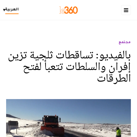
العربية
▾
مجتمع
بالفيديو: تساقطات ثلجية تزين
إفران والسلطات تتعبأ لفتح
الطرقات