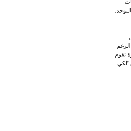
ات
الرغم
ة تقوم
 "لكي