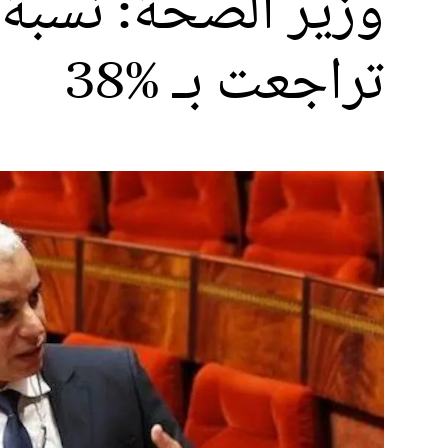
وزير الصحة: نسبة
تراجعت بـ %38