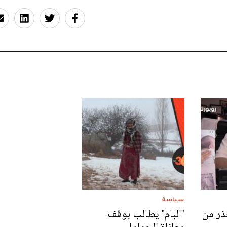
سياسة
ذر من
"البام" يطالب بوقف