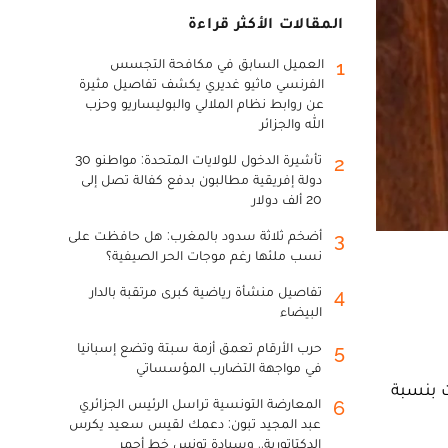
المقالات الأكثر قراءة
العميل السابق في مكافحة التجسس
1
الفرنسي ماثيو غديري يكشف تفاصيل مثيرة
عن روابط نظام الملالي والبوليساريو وحزب
الله والجزائر
تأشيرة الدخول للولايات المتحدة: مواطنو 30
2
دولة إفريقية مطالبون بدفع كفالة تصل إلى
20 ألف دولار
أضخم ثلاثة سدود بالمغرب: هل حافظت على
3
نسب ملئها رغم موجات الحر الصيفية؟
تفاصيل منشأة رياضية كبرى مرتقبة بالدار
4
البيضاء
حرب الأرقام تعمق أزمة سبتة وتضع إسبانيا
5
في مواجهة التضارب المؤسساتي
لحوامل تراجعت بنسبة
المعارضة التونسية تراسل الرئيس الجزائري
6
عبد المجيد تبون: دعمك لقيس سعيد يكرس
الدكتاتورية.. وسيادة تونس خط أحمر