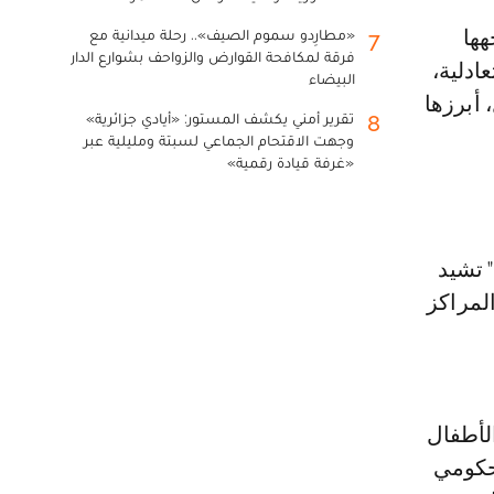
«مطارِدو سموم الصيف».. رحلة ميدانية مع
7
فرقة لمكافحة القوارض والزواحف بشوارع الدار
ادلية،
البيضاء
أبرزها
تقرير أمني يكشف المستور: «أيادي جزائرية»
8
وجهت الاقتحام الجماعي لسبتة ومليلية عبر
«غرفة قيادة رقمية»
 تشيد
لمراكز
لأطفال
لحكومي