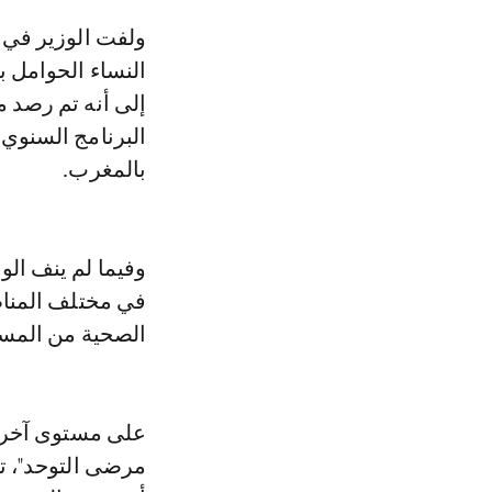
ولفت الوزير في معرض جوابه عن سؤال شفوي حول "المشاكل التي تواجهها
النساء الحوامل با
إلى أنه تم رصد 
البرنامج السنوي 
بالمغرب.
وفيما لم ينف الو
في مختلف المناط
الصحية من المست
على مستوى آخر،
مرضى التوحد"، ت