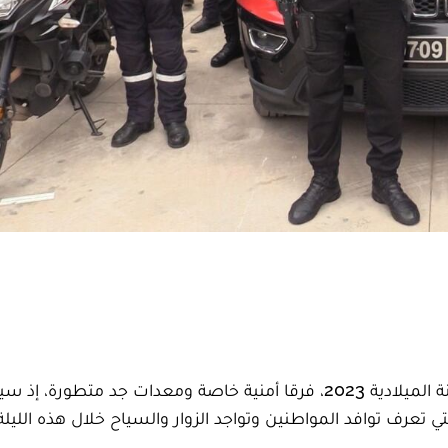
جندت ولاية أمن فاس، لتأمين احتفالات ليلة رأس السنة الميلادية 2023، فرقا أمنية خاصة ومعدات جد متطو
عرف توافد المواطنين وتواجد الزوار والسياح خلال هذه الليلة