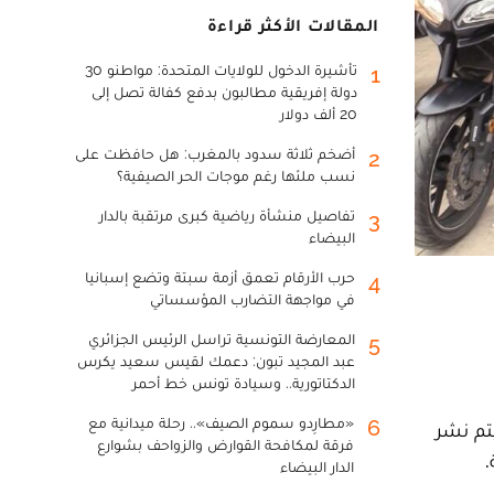
المقالات الأكثر قراءة
تأشيرة الدخول للولايات المتحدة: مواطنو 30
1
دولة إفريقية مطالبون بدفع كفالة تصل إلى
20 ألف دولار
أضخم ثلاثة سدود بالمغرب: هل حافظت على
2
نسب ملئها رغم موجات الحر الصيفية؟
تفاصيل منشأة رياضية كبرى مرتقبة بالدار
3
البيضاء
حرب الأرقام تعمق أزمة سبتة وتضع إسبانيا
4
في مواجهة التضارب المؤسساتي
المعارضة التونسية تراسل الرئيس الجزائري
5
عبد المجيد تبون: دعمك لقيس سعيد يكرس
الدكتاتورية.. وسيادة تونس خط أحمر
«مطارِدو سموم الصيف».. رحلة ميدانية مع
6
رة، إذ سيتم نشر
فرقة لمكافحة القوارض والزواحف بشوارع
.
الدار البيضاء