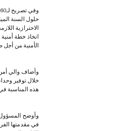
وفي تصريح لـLe360، قال محمد أوعلي أوحتيت، والي أمن فاس، أنه "بمناسبة
حلول السنة الميل
الاحترازية اللازم
اتخاذ خطة أمنية 
الأمنية من أجل 
وأضاف والي أمن 
خلال توفير وحدا
هذه المناسبة ف
وأوضح المسؤول ال
في مقدمتها الفرق