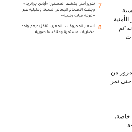
تقرير أمني يكشف المستور: «أيادي جزائرية»
7
وجهت الاقتحام الجماعي لسبتة ومليلية عبر
«غرفة قيادة رقمية»
الأمنية
أسعار المحروقات بالمغرب تقفز بدرهم واحد..
8
ه "تم
مضاربات مستمرة ومنافسة صورية
ات
مرور من
حتى تمر
 خاصة،
ة