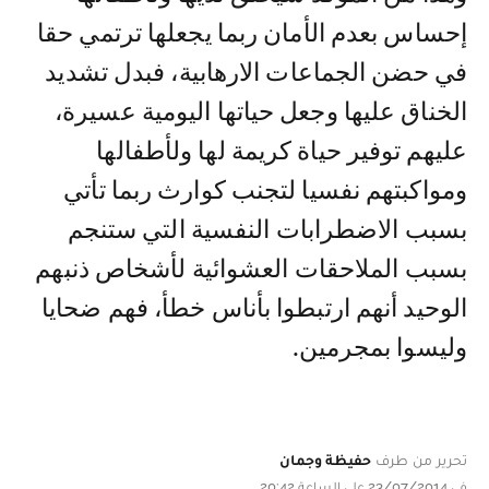
إحساس بعدم الأمان ربما يجعلها ترتمي حقا
في حضن الجماعات الارهابية، فبدل تشديد
الخناق عليها وجعل حياتها اليومية عسيرة،
عليهم توفير حياة كريمة لها ولأطفالها
ومواكبتهم نفسيا لتجنب كوارث ربما تأتي
بسبب الاضطرابات النفسية التي ستنجم
بسبب الملاحقات العشوائية لأشخاص ذنبهم
الوحيد أنهم ارتبطوا بأناس خطأ، فهم ضحايا
وليسوا بمجرمين.
تحرير من طرف
حفيظة وجمان
في 23/07/2014 على الساعة 20:42