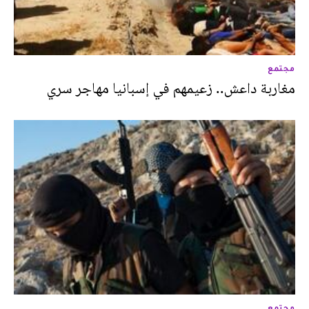
مجتمع
مغاربة داعش.. زعيمهم في إسبانيا مهاجر سري
مجتمع