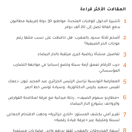
المقالات الأكثر قراءة
1
تأشيرة الدخول للولايات المتحدة: مواطنو 30 دولة إفريقية مطالبون
بدفع كفالة تصل إلى 20 ألف دولار
2
أضخم ثلاثة سدود بالمغرب: هل حافظت على نسب ملئها رغم
موجات الحر الصيفية؟
3
تفاصيل منشأة رياضية كبرى مرتقبة بالدار البيضاء
4
حرب الأرقام تعمق أزمة سبتة وتضع إسبانيا في مواجهة التضارب
المؤسساتي
5
المعارضة التونسية تراسل الرئيس الجزائري عبد المجيد تبون: دعمك
لقيس سعيد يكرس الدكتاتورية.. وسيادة تونس خط أحمر
6
«مطارِدو سموم الصيف».. رحلة ميدانية مع فرقة لمكافحة القوارض
والزواحف بشوارع الدار البيضاء
7
تقرير أمني يكشف المستور: «أيادي جزائرية» وجهت الاقتحام الجماعي
لسبتة ومليلية عبر «غرفة قيادة رقمية»
8
أسعار المحروقات بالمغرب تقفز بدرهم واحد.. مضاربات مستمرة