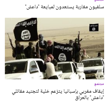
سلفيون مغاربة يستعدون لمبايعة "داعش"
مجتمع
إيقاف مغربي بإسبانيا يتزعم خلية لتجنيد مقاتلي
"داعش" بالعراق