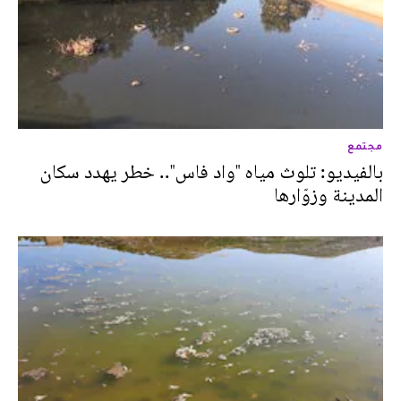
مجتمع
بالفيديو: تلوث مياه "واد فاس".. خطر يهدد سكان
المدينة وزوّارها