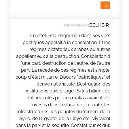
رد
BELKBIR
2019-09-23 14:52:46
En effet, Stig Dagerman dans ses vers
poétiques appelait à la consolation. Et les
régimes dictatoriaux arabes ou autres
appellent eux à la destruction. Consolation d
´une part, destruction de l´autre, de l´autre
part. La recette de ces régimes est simple:
coup d´état militaire. Disours "patriotiques" et
dérive nationaliste. Destruction des
institutions puis pillage . Si les billions de
dollars volés par ces mafias avaient été
investis dans l´éducation, la santé, les
infrastructures, les peuples du Yémen, de la
Syrie, de l´Égypte, de la Libye etc.. vivraient
dans la paix et la sécurité. Constat pur et dur,