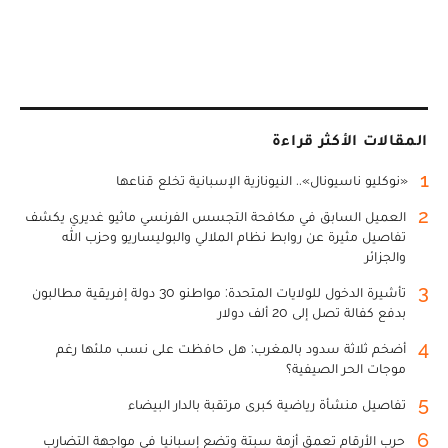
المقالات الأكثر قراءة
1
«نوكليو ناسيونال».. النيونازية الإسبانية تخلع قناعها
2
العميل السابق في مكافحة التجسس الفرنسي ماثيو غديري يكشف
تفاصيل مثيرة عن روابط نظام الملالي والبوليساريو وحزب الله
والجزائر
3
تأشيرة الدخول للولايات المتحدة: مواطنو 30 دولة إفريقية مطالبون
بدفع كفالة تصل إلى 20 ألف دولار
4
أضخم ثلاثة سدود بالمغرب: هل حافظت على نسب ملئها رغم
موجات الحر الصيفية؟
5
تفاصيل منشأة رياضية كبرى مرتقبة بالدار البيضاء
6
حرب الأرقام تعمق أزمة سبتة وتضع إسبانيا في مواجهة التضارب