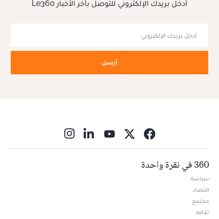
أدخل بريدك الإلكتروني للتوصل بآخر الأخبار Le360
أرسل
ns in new window
360 في نقرة واحدة
سياسة
اقتصاد
مجتمع
ثقافة