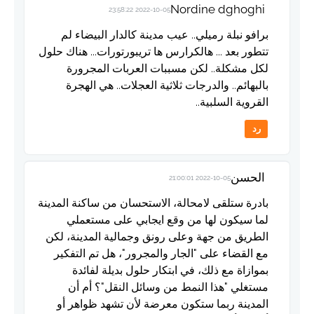
Nordine dghoghi
2022-10-05 23:58:22
برافو نبلة رميلي.. عيب مدينة كالدار البيضاء لم
تتطور بعد ... هالكرارس ها تريبورتورات... هناك حلول
لكل مشكلة.. لكن مسببات العربات المجرورة
بالبهائم.. والدرجات ثلاثية العجلات.. هي الهجرة
القروية السلبية..
رد
الحسن
2022-10-05 21:00:01
بادرة ستلقى لامحالة، الاستحسان من ساكنة المدينة
لما سيكون لها من وقع ايجابي على مستعملي
الطريق من جهة وعلى رونق وجمالية المدينة، لكن
مع القضاء على "الجار والمجرور"، هل تم التفكير
بموازاة مع ذلك، في ابتكار حلول بديلة لفائدة
مستغلي "هذا النمط من وسائل النقل"؟ أم أن
المدينة ربما ستكون معرضة لأن تشهد ظواهر أو