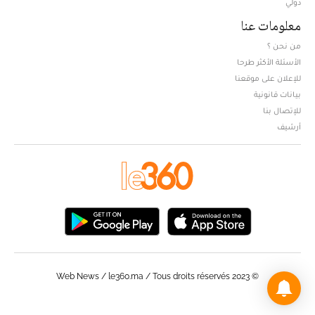
دولي
معلومات عنا
من نحن ؟
الأسئلة الأكثر طرحا
للإعلان على موقعنا
بيانات قانونية
للإتصال بنا
أرشيف
© Web News / le360.ma / Tous droits réservés 2023