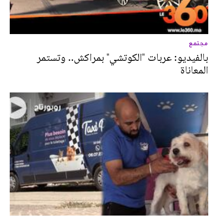
مجتمع
بالفيديو: عربات "الكوتشي" بمراكش.. وتستمر
المعاناة