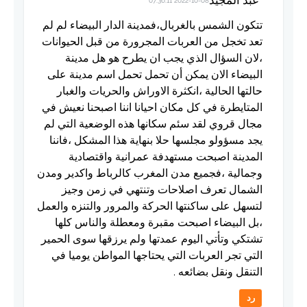
2022-10-08 07:36:11
تتكون الشمس بالغربال،فمدينة الدار البيضاء لم لم
تعد تخجل من العربات المجرورة من قبل الحيوانات
،لان السؤال الذي يجب ان يطرح هو هل مدينة
البيضاء الان يمكن أن تحمل تحمل اسم مدينة على
حالتها الحالية ،انكثرة الاوراش والحريات والغبار
المتايطرة في كل مكان احيانا اننا اصبحنا نعيش في
مجال قروي لقد سئم سكانها هذه الوضعية التي لم
يجد مسؤولو مجلسها حلا بنهاية هذا المشكل ،فاننا
المدينة اصبحت مستهدفة عمرانية واقتصادية
وجمالية ،فجميع مدن المغرب كالرباط واكدير ومدن
الشمال تعرف اصلاحات وتنتهي في زمن وجيز
لتسهل على ساكنتها الحركة والمرور والتنزه والعمل
،بل البيضاء اصبحت مقبرة ومعطلة والناس كلها
تشتكي وتأتي اليوم عمدتها ولم يرزقها سوى الحمير
التي تجر العربات التي يحتاجها المواطن يوميا في
التنقل ونقل بضائعه .
رد