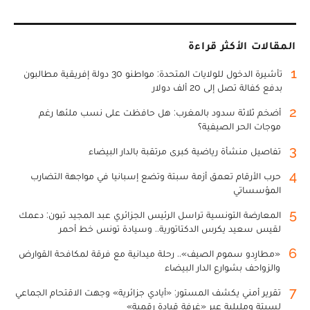
المقالات الأكثر قراءة
1
تأشيرة الدخول للولايات المتحدة: مواطنو 30 دولة إفريقية مطالبون
بدفع كفالة تصل إلى 20 ألف دولار
2
أضخم ثلاثة سدود بالمغرب: هل حافظت على نسب ملئها رغم
موجات الحر الصيفية؟
3
تفاصيل منشأة رياضية كبرى مرتقبة بالدار البيضاء
4
حرب الأرقام تعمق أزمة سبتة وتضع إسبانيا في مواجهة التضارب
المؤسساتي
5
المعارضة التونسية تراسل الرئيس الجزائري عبد المجيد تبون: دعمك
لقيس سعيد يكرس الدكتاتورية.. وسيادة تونس خط أحمر
6
«مطارِدو سموم الصيف».. رحلة ميدانية مع فرقة لمكافحة القوارض
والزواحف بشوارع الدار البيضاء
7
تقرير أمني يكشف المستور: «أيادي جزائرية» وجهت الاقتحام الجماعي
لسبتة ومليلية عبر «غرفة قيادة رقمية»