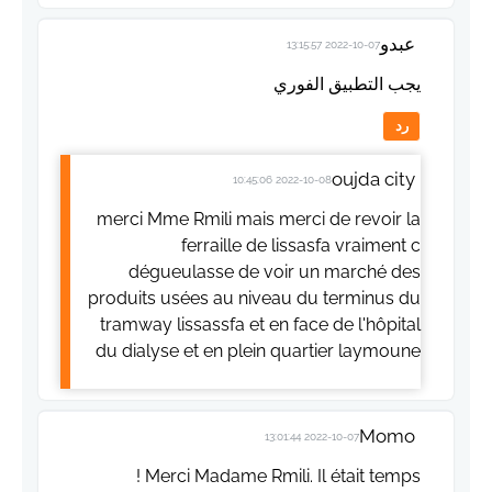
عبدو
2022-10-07 13:15:57
يجب التطبيق الفوري
رد
oujda city
2022-10-08 10:45:06
merci Mme Rmili mais merci de revoir la
ferraille de lissasfa vraiment c
dégueulasse de voir un marché des
produits usées au niveau du terminus du
tramway lissassfa et en face de l'hôpital
du dialyse et en plein quartier laymoune
Momo
2022-10-07 13:01:44
Merci Madame Rmili. Il était temps !