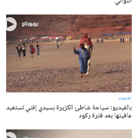
التوالي
اقتصاد
بالفيديو: سياحة شاطئ الكزيرة بسيدي إفني تستعيد
عافيتها بعد فترة ركود