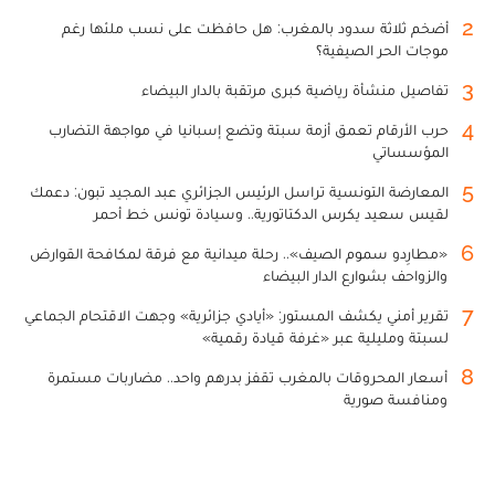
2
أضخم ثلاثة سدود بالمغرب: هل حافظت على نسب ملئها رغم
موجات الحر الصيفية؟
3
تفاصيل منشأة رياضية كبرى مرتقبة بالدار البيضاء
4
حرب الأرقام تعمق أزمة سبتة وتضع إسبانيا في مواجهة التضارب
المؤسساتي
5
المعارضة التونسية تراسل الرئيس الجزائري عبد المجيد تبون: دعمك
لقيس سعيد يكرس الدكتاتورية.. وسيادة تونس خط أحمر
6
«مطارِدو سموم الصيف».. رحلة ميدانية مع فرقة لمكافحة القوارض
والزواحف بشوارع الدار البيضاء
7
تقرير أمني يكشف المستور: «أيادي جزائرية» وجهت الاقتحام الجماعي
لسبتة ومليلية عبر «غرفة قيادة رقمية»
8
أسعار المحروقات بالمغرب تقفز بدرهم واحد.. مضاربات مستمرة
ومنافسة صورية