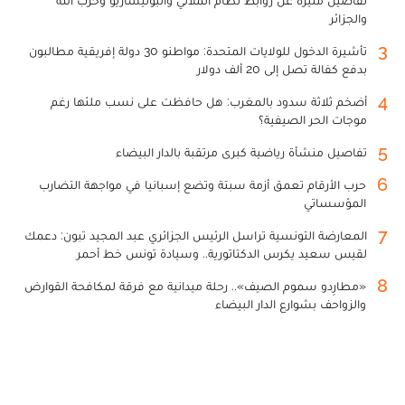
تفاصيل مثيرة عن روابط نظام الملالي والبوليساريو وحزب الله
والجزائر
3
تأشيرة الدخول للولايات المتحدة: مواطنو 30 دولة إفريقية مطالبون
بدفع كفالة تصل إلى 20 ألف دولار
4
أضخم ثلاثة سدود بالمغرب: هل حافظت على نسب ملئها رغم
موجات الحر الصيفية؟
5
تفاصيل منشأة رياضية كبرى مرتقبة بالدار البيضاء
6
حرب الأرقام تعمق أزمة سبتة وتضع إسبانيا في مواجهة التضارب
المؤسساتي
7
المعارضة التونسية تراسل الرئيس الجزائري عبد المجيد تبون: دعمك
لقيس سعيد يكرس الدكتاتورية.. وسيادة تونس خط أحمر
8
«مطارِدو سموم الصيف».. رحلة ميدانية مع فرقة لمكافحة القوارض
والزواحف بشوارع الدار البيضاء