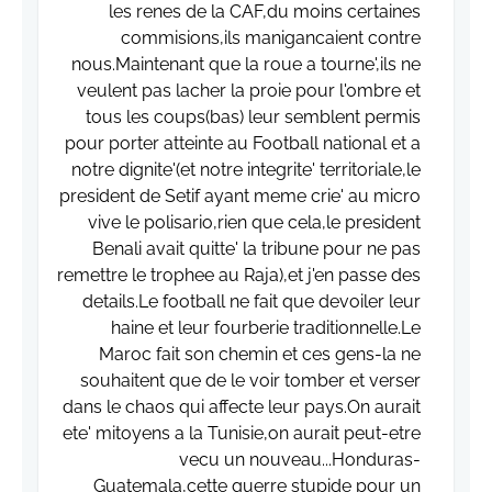
les renes de la CAF,du moins certaines
commisions,ils manigancaient contre
nous.Maintenant que la roue a tourne',ils ne
veulent pas lacher la proie pour l'ombre et
tous les coups(bas) leur semblent permis
pour porter atteinte au Football national et a
notre dignite'(et notre integrite' territoriale,le
president de Setif ayant meme crie' au micro
vive le polisario,rien que cela,le president
Benali avait quitte' la tribune pour ne pas
remettre le trophee au Raja),et j'en passe des
details.Le football ne fait que devoiler leur
haine et leur fourberie traditionnelle.Le
Maroc fait son chemin et ces gens-la ne
souhaitent que de le voir tomber et verser
dans le chaos qui affecte leur pays.On aurait
ete' mitoyens a la Tunisie,on aurait peut-etre
vecu un nouveau...Honduras-
Guatemala,cette guerre stupide pour un