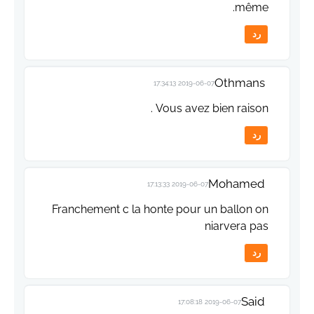
même.
رد
Othmans
2019-06-07 17:34:13
Vous avez bien raison .
رد
Mohamed
2019-06-07 17:13:33
Franchement c la honte pour un ballon on
niarvera pas
رد
Said
2019-06-07 17:08:18