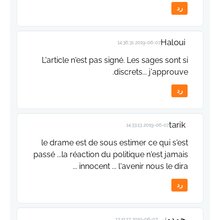
رد
Haloui
2019-06-07 14:36:31
L'article n'est pas signé. Les sages sont si
discrets... j'approuve.
رد
tarik
2019-06-07 14:33:13
le drame est de sous estimer ce qui s'est
passé ...la réaction du politique n'est jamais
innocent ... l'avenir nous le dira ...
رد
حمدوني
2019-06-07 13:41:17