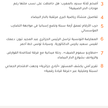
3
أضخم ثلاثة سدود بالمغرب: هل حافظت على نسب ملئها رغم
موجات الحر الصيفية؟
4
تفاصيل منشأة رياضية كبرى مرتقبة بالدار البيضاء
5
حرب الأرقام تعمق أزمة سبتة وتضع إسبانيا في مواجهة التضارب
المؤسساتي
6
المعارضة التونسية تراسل الرئيس الجزائري عبد المجيد تبون: دعمك
لقيس سعيد يكرس الدكتاتورية.. وسيادة تونس خط أحمر
7
«مطارِدو سموم الصيف».. رحلة ميدانية مع فرقة لمكافحة القوارض
والزواحف بشوارع الدار البيضاء
8
تقرير أمني يكشف المستور: «أيادي جزائرية» وجهت الاقتحام الجماعي
لسبتة ومليلية عبر «غرفة قيادة رقمية»