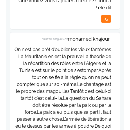
Que voulez vous rajouter à cela ? ?? Tout à
été dit ! !
رد
mohamed khajour
2019-06-07 15:52:26
On n'est pas prêt d'oublier les vieux fantômes
.La Mauritanie en est la preuve.La theorie de
la répartition des rôles entre l'Algerie et la
Tunisie est sur le point de s'estomper.Après
tout on se fie à la règle qu'on ne peut
compter que sur soi-même.Le chantage est
le propre des magouilles.Tantôt c'est celui-ci
tantôt c'est celui- la.La question du Sahara
doit être résolue par la paix ou par la
force.La paix a eu plus que sa part.Il faut
passer à autre chose.L'armée de libération a
eu le dessus par les armes à poudre.De quoi