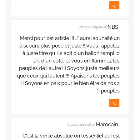
رد
NBS
2019-06-07 20:03:14
Merci pour cet article !!! J' aurai souhaité un
discours plus pose et juste !! Vous rappelez
à juste titre qu il s agit d un ballon rempli d
air, d un côté, et vous emflammez les
peuples de l autre !!! Soyons juste meilleurs
que ceux qui fautent !!! Apaisons les peuples
!! Soyons en paix pour le bien être de nos 2
peuples !!
رد
Marocain
2019-06-07 19:20:50
C'est la vérité absolue on l'essentiel qui est