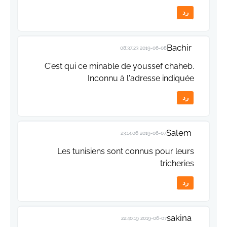
رد
Bachir
2019-06-08 08:37:23
C'est qui ce minable de youssef chaheb.
Inconnu à l'adresse indiquée
رد
Salem
2019-06-07 23:14:06
Les tunisiens sont connus pour leurs
tricheries
رد
sakina
2019-06-07 22:40:19