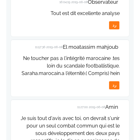
Observateur
2019-06-08 16:04:19
Tout est dit excellente analyse
رد
El moatassim mahjoub
2019-06-08 11:57:36
Ne toucher pas a l'intégrité marocaine .tes
loin du scandale footballistique.
Saraha.marocain.a l'éternité.( Compris) hein
رد
Amin
2019-06-08 11:27:00
Je suis tout d'avis avec toi, on devrait s'unir
pour un seul combat commun qui est le
sous développement des deux pays