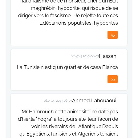
nationalisme de ce monsieur, chef d’un Etat
maghrébin, hypocrite, qui risque de se
diriger vers le fascisme... Je rejette toute ces
déclarions populistes, hypocrites...
رد
Hassan
2019-06-07 16:49:44
La Tunisie n est q un quartier de casa Blanca
رد
Ahmed Lahouaoui
2019-06-07 16:05:05
Mr Hamrouch,cette animosite' ne date pas
d'hier,la "hogra" a toujours ete' leur facon de
voir les riverains de l'Atlantique.Depuis
qu'Egyptiens,Tunisiens et Algeriens tenaient