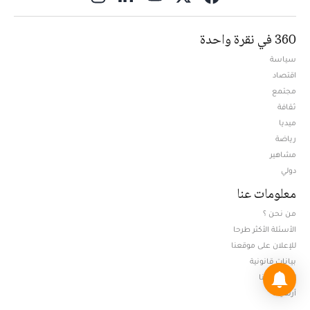
360 في نقرة واحدة
سياسة
اقتصاد
مجتمع
ثقافة
ميديا
Opens in new window
رياضة
مشاهير
دولي
معلومات عنا
من نحن ؟
الأسئلة الأكثر طرحا
للإعلان على موقعنا
بيانات قانونية
للإتصال بنا
أرشيف