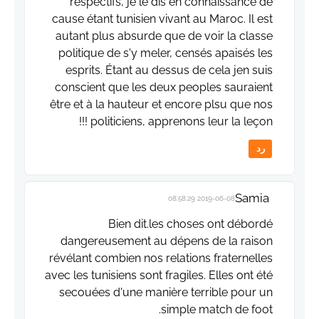
respectifs, je le dis en connaissance de
cause étant tunisien vivant au Maroc. Il est
autant plus absurde que de voir la classe
politique de s'y meler, censés apaisés les
esprits. Étant au dessus de cela jen suis
conscient que les deux peoples sauraient
être et à la hauteur et encore plsu que nos
politiciens, apprenons leur la leçon !!!
رد
Samia
2019-06-08 08:58:29
Bien dit.les choses ont débordé
dangereusement au dépens de la raison
révélant combien nos relations fraternelles
avec les tunisiens sont fragiles. Elles ont été
secouées d'une manière terrible pour un
simple match de foot.