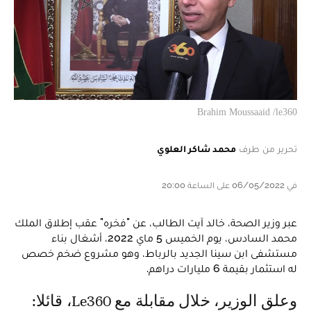
Brahim Moussaaid /le360
تحرير من طرف
محمد شاكر العلوي
في 06/05/2022 على الساعة 20:00
عبر وزير الصحة، خالد آيت الطالب، عن "فخره" عقب إطلاق الملك
محمد السادس، يوم الخميس 5 ماي 2022، أشغال بناء
مستشفى ابن سينا الجديد بالرباط، وهو مشروع ضخم خصص
له استثمار بقيمة 6 مليارات دراهم.
وعلق الوزير، خلال مقابلة مع Le360، قائلا: