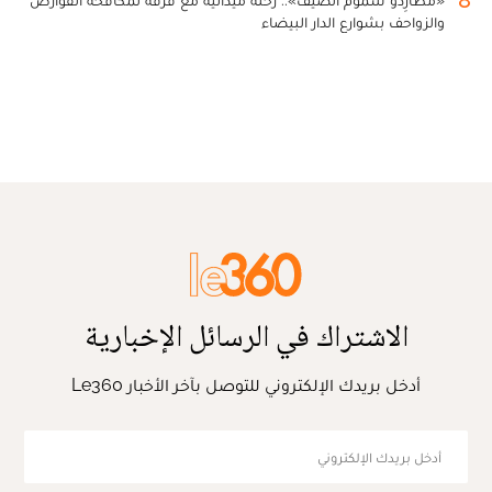
8
«مطارِدو سموم الصيف».. رحلة ميدانية مع فرقة لمكافحة القوارض
والزواحف بشوارع الدار البيضاء
الاشتراك في الرسائل الإخبارية
أدخل بريدك الإلكتروني للتوصل بآخر الأخبار Le360