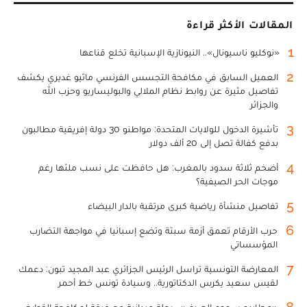
المقالات الأكثر قراءة
1
«نوكليو ناسيونال».. النيونازية الإسبانية تخلع قناعها
2
العميل السابق في مكافحة التجسس الفرنسي ماثيو غديري يكشف
تفاصيل مثيرة عن روابط نظام الملالي والبوليساريو وحزب الله
والجزائر
3
تأشيرة الدخول للولايات المتحدة: مواطنو 30 دولة إفريقية مطالبون
بدفع كفالة تصل إلى 20 ألف دولار
4
أضخم ثلاثة سدود بالمغرب: هل حافظت على نسب ملئها رغم
موجات الحر الصيفية؟
5
تفاصيل منشأة رياضية كبرى مرتقبة بالدار البيضاء
6
حرب الأرقام تعمق أزمة سبتة وتضع إسبانيا في مواجهة التضارب
المؤسساتي
7
المعارضة التونسية تراسل الرئيس الجزائري عبد المجيد تبون: دعمك
لقيس سعيد يكرس الدكتاتورية.. وسيادة تونس خط أحمر