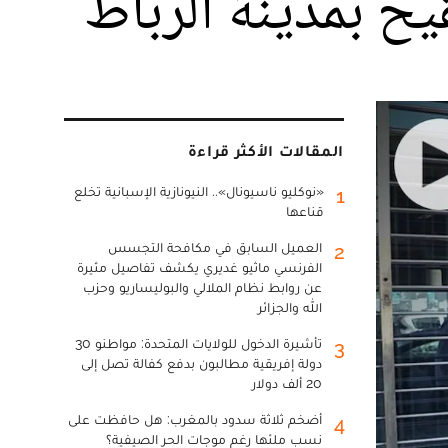
قيح بمدينة الرباط
المقالات الأكثر قراءة
«نوكليو ناسيونال».. النيونازية الإسبانية تخلع
1
قناعها
العميل السابق في مكافحة التجسس
2
الفرنسي ماثيو غديري يكشف تفاصيل مثيرة
عن روابط نظام الملالي والبوليساريو وحزب
الله والجزائر
تأشيرة الدخول للولايات المتحدة: مواطنو 30
3
دولة إفريقية مطالبون بدفع كفالة تصل إلى
20 ألف دولار
أضخم ثلاثة سدود بالمغرب: هل حافظت على
4
نسب ملئها رغم موجات الحر الصيفية؟