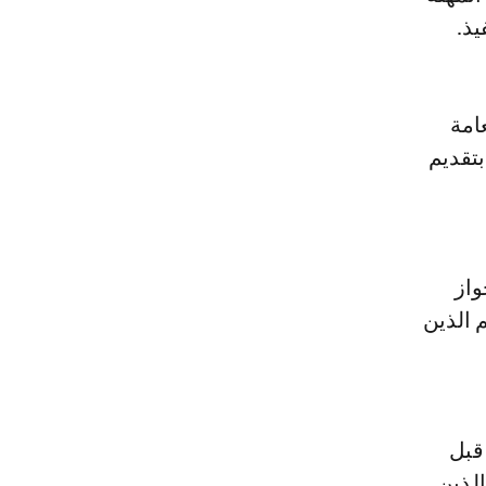
امة
بتقديم
واز
 الذين
قبل
لذين