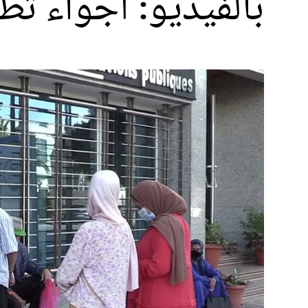
بالفيديو: أجواء تط