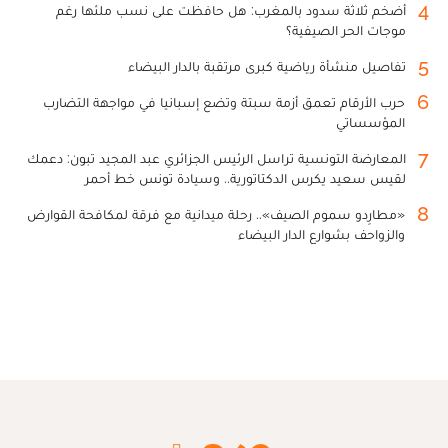
4
أضخم ثلاثة سدود بالمغرب: هل حافظت على نسب ملئها رغم
موجات الحر الصيفية؟
5
تفاصيل منشأة رياضية كبرى مرتقبة بالدار البيضاء
6
حرب الأرقام تعمق أزمة سبتة وتضع إسبانيا في مواجهة التضارب
المؤسساتي
7
المعارضة التونسية تراسل الرئيس الجزائري عبد المجيد تبون: دعمك
لقيس سعيد يكرس الدكتاتورية.. وسيادة تونس خط أحمر
8
«مطارِدو سموم الصيف».. رحلة ميدانية مع فرقة لمكافحة القوارض
والزواحف بشوارع الدار البيضاء