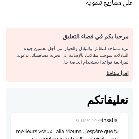
على مشاريع تنموية
مرحبا بكم في فضاء التعليق
نريد مساحة للنقاش والتبادل والحوار. من أجل تحسين جودة
التبادلات بموجب مقالاتنا، بالإضافة إلى تجربة مساهمتك، ندعوك
لمراجعة قواعد الاستخدام الخاصة بنا.
اقرأ ميثاقنا
تعليقاتكم
insatis
2019-01-01 23:15:52
meilleurs vœux Lalla Mouna , j’espère que tu
vas continuer à chauffer et exciter nos