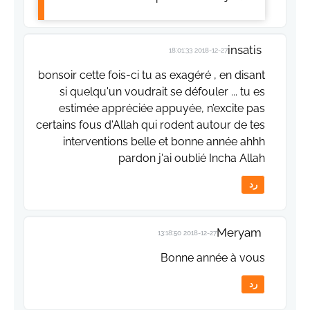
insatis
2018-12-27 18:01:33
bonsoir cette fois-ci tu as exagéré , en disant
si quelqu'un voudrait se défouler ... tu es
estimée appréciée appuyée, n’excite pas
certains fous d'Allah qui rodent autour de tes
interventions belle et bonne année ahhh
pardon j'ai oublié Incha Allah
رد
Meryam
2018-12-27 13:18:50
Bonne année à vous
رد