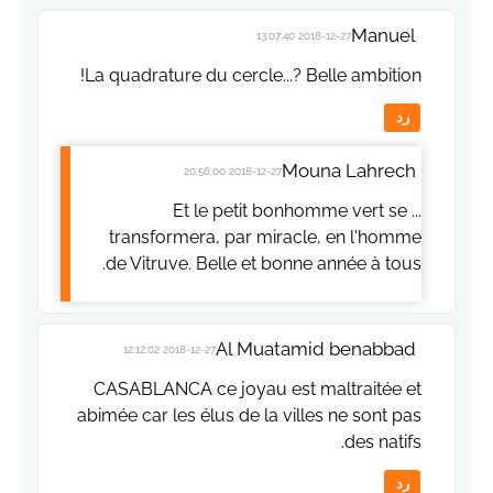
Manuel
2018-12-27 13:07:40
La quadrature du cercle...? Belle ambition!
رد
Mouna Lahrech
2018-12-27 20:56:00
... Et le petit bonhomme vert se
transformera, par miracle, en l'homme
de Vitruve. Belle et bonne année à tous.
Al Muatamid benabbad
2018-12-27 12:12:02
CASABLANCA ce joyau est maltraitée et
abimée car les élus de la villes ne sont pas
des natifs.
رد