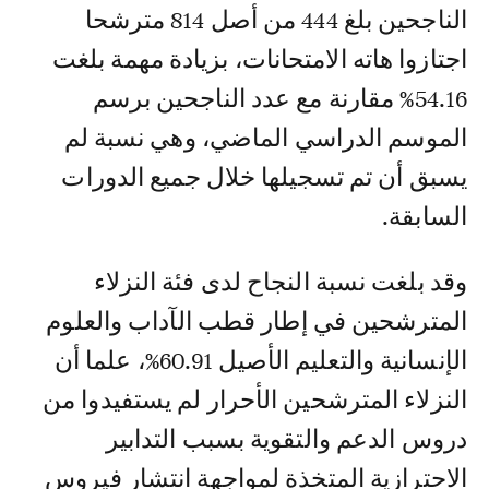
الناجحين بلغ 444 من أصل 814 مترشحا
اجتازوا هاته الامتحانات، بزيادة مهمة بلغت
54.16% مقارنة مع عدد الناجحين برسم
الموسم الدراسي الماضي، وهي نسبة لم
يسبق أن تم تسجيلها خلال جميع الدورات
السابقة.
وقد بلغت نسبة النجاح لدى فئة النزلاء
المترشحين في إطار قطب الآداب والعلوم
الإنسانية والتعليم الأصيل 60.91%، علما أن
النزلاء المترشحين الأحرار لم يستفيدوا من
دروس الدعم والتقوية بسبب التدابير
الاحترازية المتخذة لمواجهة انتشار فيروس