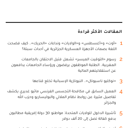
المقالات الأكثر قراءة
1
«أوت» و«أغسطس» و«الولايات» ونداءات «الحريك».. كيف فضحت
اللغة بصمات الأجهزة العسكرية الجزائرية في أحداث سبتة؟
2
رسوم «التوقيت الميسر» تشعل فتيل الاحتقان بالجامعات
المغربية.. الطلبة الموظفون يرفضون ورؤساء الجامعات يدافعون
عن استقلاليتهم المالية
3
«نوكليو ناسيونال».. النيونازية الإسبانية تخلع قناعها
4
العميل السابق في مكافحة التجسس الفرنسي ماثيو غديري يكشف
تفاصيل مثيرة عن روابط نظام الملالي والبوليساريو وحزب الله
والجزائر
5
تأشيرة الدخول للولايات المتحدة: مواطنو 30 دولة إفريقية مطالبون
بدفع كفالة تصل إلى 20 ألف دولار